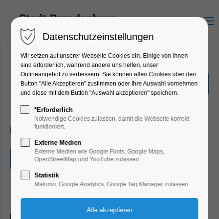
Menu
Datenschutzeinstellungen
Wir setzen auf unserer Webseite Cookies ein. Einige von ihnen
sind erforderlich, während andere uns helfen, unser
Onlineangebot zu verbessern. Sie können allen Cookies über den
Sommerferienrallye
Button "Alle Akzeptieren" zustimmen oder Ihre Auswahl vornehmen
und diese mit dem Button "Auswahl akzeptieren" speichern.
Ferienkalender, Kinder, Jugend, Mitmach-
Aktion
*Erforderlich
Notwendige Cookies zulassen, damit die Webseite korrekt
funktioniert.
24.07.2026, 09:00–15:00
Externe Medien
Externe Medien wie Google Fonts, Google Maps,
Eintritt frei
OpenStreetMap und YouTube zulassen.
Statistik
Matomo, Google Analytics, Google Tag Manager zulassen.