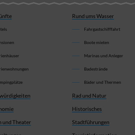
ünfte
Rund ums Wasser
tels
Fahrgastschifffahrt
nsionen
Boote mieten
rienhäuser
Marinas und Anleger
rienwohnungen
Badestrände
mpingplätze
Bäder und Thermen
würdigkeiten
Rad und Natur
nomie
Historisches
 und Theater
Stadtführungen