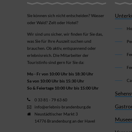
Unterk
Sie können sich nicht ent­scheiden? Wasser
oder Wald? Zelt oder Hotel?
Ho
Wir sind uns sicher, wir finden für Sie das,
was Sie für Ihre Aus­zeit suchen und
Pe
brauchen. Ob aktiv, ent­spannend oder
Fe
erlebnis­reich. Die Mitarbeiter der
Touristinfo sind gern für Sie da:
Fe
Mo - Fr von 10:00 Uhr bis 18:30 Uhr
Ca
Sa von 10:00 Uhr bis 15:30 Uhr
So & Feiertage 10:00 Uhr bis 15:00 Uhr
Sehens
0 33 81 - 79 63 60
Gastro
info@erlebnis-brandenburg.de
Neustädtischer Markt 3
Museen
14776 Brandenburg an der Havel