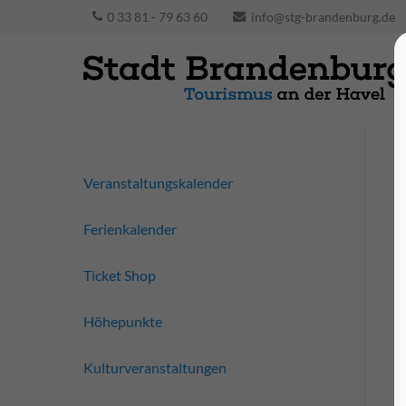
0 33 81 - 79 63 60
info@stg-brandenburg.de
Veranstaltungskalender
Ferienkalender
Ticket Shop
Höhepunkte
Kulturveranstaltungen