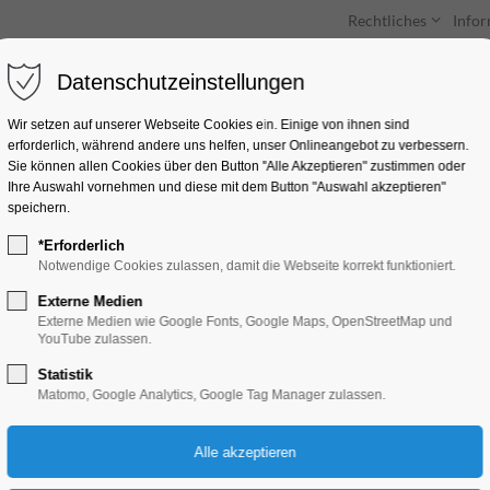
Rechtliches
Info
Datenschutzeinstellungen
Unterkünfte
Entdecken & Erleben
Wir setzen auf unserer Webseite Cookies ein. Einige von ihnen sind
erforderlich, während andere uns helfen, unser Onlineangebot zu verbessern.
Sie können allen Cookies über den Button "Alle Akzeptieren" zustimmen oder
Ihre Auswahl vornehmen und diese mit dem Button "Auswahl akzeptieren"
speichern.
*Erforderlich
Sommerferienrallye
Notwendige Cookies zulassen, damit die Webseite korrekt funktioniert.
Externe Medien
Ferienkalender, Kinder, Jugend, Mitmach-A
Externe Medien wie Google Fonts, Google Maps, OpenStreetMap und
YouTube zulassen.
Statistik
16.07.2026, 09:00–18:00
Matomo, Google Analytics, Google Tag Manager zulassen.
Eintritt frei