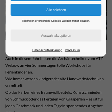
Technisch erforderliche Cookies werden immer geladen.
Datenschutzerklärung
Impressum
Auch in diesem Jahr bieten die Archäotechniker vom ATZ
Welzow an vier Sommertagen tolle Workshops für
Ferienkinder an.
Wie immer werden kindgerecht alte Handwerkstechniken
vermittelt.
Ob das Färben eines Baumwollbeutels, Kunstschmieden
von Schmuck oder das Fertigen von Glasperlen – es ist für
jeden Geschmack und jeden Tag ein spannendes Angebot