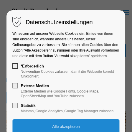
Menu
Datenschutzeinstellungen
Wir setzen auf unserer Webseite Cookies ein. Einige von ihnen
sind erforderlich, während andere uns helfen, unser
Onlineangebot zu verbessern. Sie können allen Cookies über den
Sneak Peak - Boardgame
Button "Alle Akzeptieren" zustimmen oder Ihre Auswahl vornehmen
Night
und diese mit dem Button "Auswahl akzeptieren" speichern.
Mitmach-Aktion
*Erforderlich
Notwendige Cookies zulassen, damit die Webseite korrekt
funktioniert.
21.05.2026, 20:00
Externe Medien
Externe Medien wie Google Fonts, Google Maps,
OpenStreetMap und YouTube zulassen.
Eintritt frei
Statistik
Matomo, Google Analytics, Google Tag Manager zulassen.