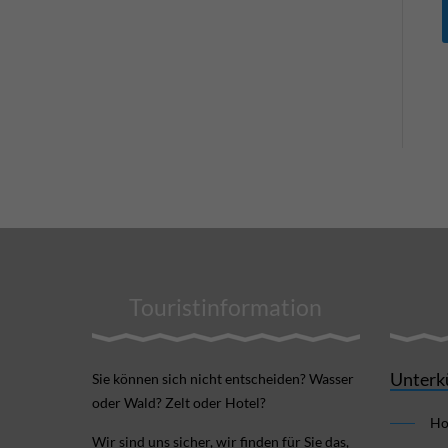
Touristinformation
Unterk
Sie können sich nicht ent­scheiden? Wasser
oder Wald? Zelt oder Hotel?
Ho
Wir sind uns sicher, wir finden für Sie das,