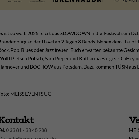
Es ist so weit. 2025 feiert das SLOWDOWN Indie-Festival sein De
Brandenburg an der Havel an 2 Tagen 8 Bands. Neben dem Hauptthe
Rock, Pop, Blues oder Jazz freuen. Euch erwarten bekannte Gesich
Wolff Pietsch Pötsch, Sara Pieper und Katharina Burges, OlliHey o
Hannover und BOCHOW aus Potsdam. Dazu kommen TÜSN aus Berl
Foto: MEISS EVENTS UG
Kontakt
Ve
Tel.
0 33 81 - 33 48 988
MEIS
Mail
info@meiss-events.de
Klei