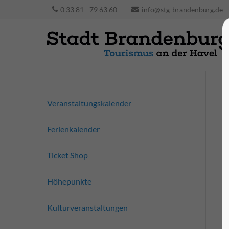
0 33 81 - 79 63 60
info@stg-brandenburg.de
Veranstaltungskalender
Ferienkalender
Ticket Shop
Höhepunkte
Kulturveranstaltungen