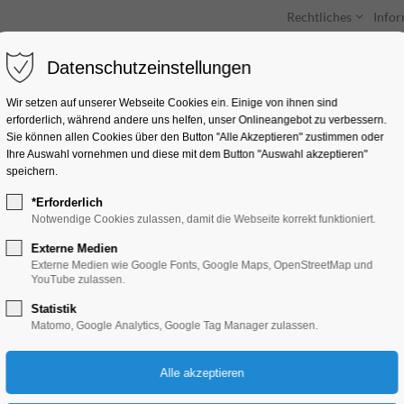
Rechtliches
Info
Datenschutzeinstellungen
Unterkünfte
Entdecken & Erleben
Wir setzen auf unserer Webseite Cookies ein. Einige von ihnen sind
erforderlich, während andere uns helfen, unser Onlineangebot zu verbessern.
Sie können allen Cookies über den Button "Alle Akzeptieren" zustimmen oder
Ihre Auswahl vornehmen und diese mit dem Button "Auswahl akzeptieren"
speichern.
*Erforderlich
Slowdown Festival
Notwendige Cookies zulassen, damit die Webseite korrekt funktioniert.
Externe Medien
Konzert, Musik, Party, Feiern, Fest
Externe Medien wie Google Fonts, Google Maps, OpenStreetMap und
YouTube zulassen.
Statistik
01.08.2025, 17:30–00:00
Matomo, Google Analytics, Google Tag Manager zulassen.