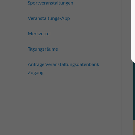
Sportveranstaltungen
Veranstaltungs-App
Merkzettel
Tagungsräume
Anfrage Veranstaltungsdatenbank
Zugang