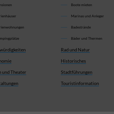
nsionen
Boote mieten
rienhäuser
Marinas und Anleger
rienwohnungen
Badestrände
mpingplätze
Bäder und Thermen
würdigkeiten
Rad und Natur
nomie
Historisches
 und Theater
Stadtführungen
taltungen
Touristinformation