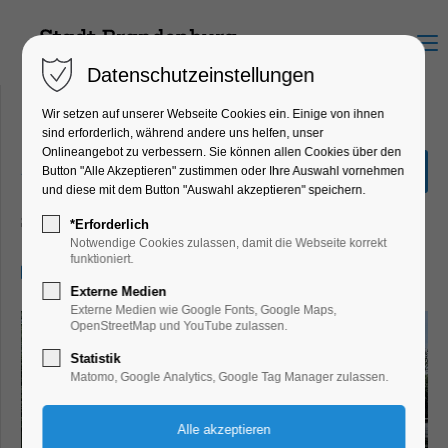
Menu
Datenschutzeinstellungen
Wir setzen auf unserer Webseite Cookies ein. Einige von ihnen
sind erforderlich, während andere uns helfen, unser
Onlineangebot zu verbessern. Sie können allen Cookies über den
„Seenrundfahrt XL“ 3,0
Button "Alle Akzeptieren" zustimmen oder Ihre Auswahl vornehmen
Stunden
und diese mit dem Button "Auswahl akzeptieren" speichern.
Schiffrundfahrt
*Erforderlich
Notwendige Cookies zulassen, damit die Webseite korrekt
funktioniert.
19.06.2026, 11:00–14:00
Externe Medien
Externe Medien wie Google Fonts, Google Maps,
OpenStreetMap und YouTube zulassen.
Statistik
Matomo, Google Analytics, Google Tag Manager zulassen.