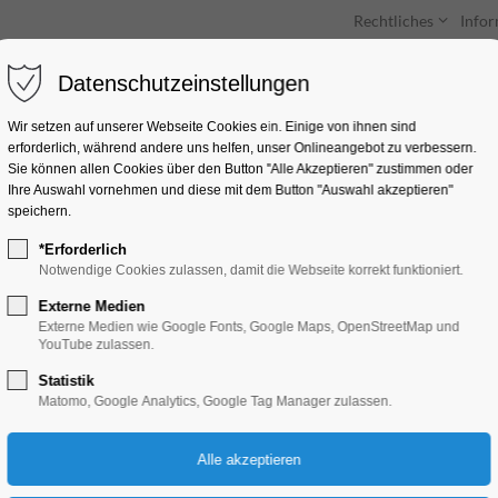
Rechtliches
Info
Datenschutzeinstellungen
Unterkünfte
Entdecken & Erleben
Wir setzen auf unserer Webseite Cookies ein. Einige von ihnen sind
erforderlich, während andere uns helfen, unser Onlineangebot zu verbessern.
Sie können allen Cookies über den Button "Alle Akzeptieren" zustimmen oder
Ihre Auswahl vornehmen und diese mit dem Button "Auswahl akzeptieren"
speichern.
*Erforderlich
Sascha Korf: Veni, V
Notwendige Cookies zulassen, damit die Webseite korrekt funktioniert.
Externe Medien
Theater, Bühne
Externe Medien wie Google Fonts, Google Maps, OpenStreetMap und
YouTube zulassen.
Statistik
28.09.2024, 20:00–22:00
Matomo, Google Analytics, Google Tag Manager zulassen.