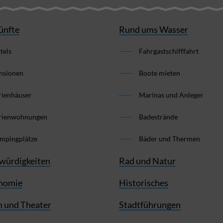
ünfte
Rund ums Wasser
tels
Fahrgastschifffahrt
nsionen
Boote mieten
rienhäuser
Marinas und Anleger
rienwohnungen
Badestrände
mpingplätze
Bäder und Thermen
würdigkeiten
Rad und Natur
nomie
Historisches
 und Theater
Stadtführungen