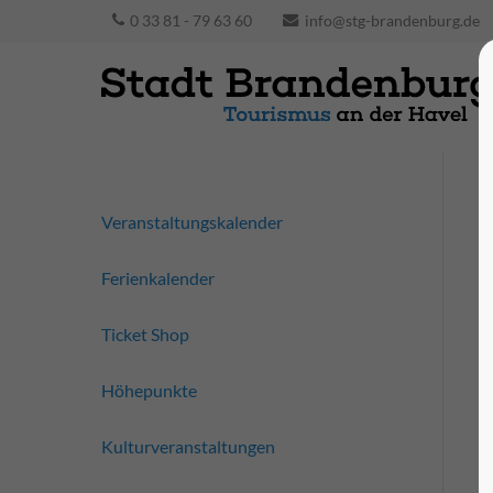
0 33 81 - 79 63 60
info@stg-brandenburg.de
Veranstaltungskalender
Ferienkalender
Ticket Shop
Höhepunkte
Kulturveranstaltungen