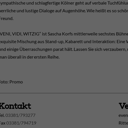
sympathische und schlagfertige Kölner geht auf verbale Tuchfühlu
herrliche und lustige Dialoge auf Augenhöhe. Wie heißt es so sch
Freund.
„VENI, VIDI, WITZIG“ ist Sascha Korfs mittlerweile sechstes Bü
exquisite Mischung aus Stand-up, Kabarett und Interaktion: Eine 
und einige Überraschungen parat hält. Lassen Sie sich verzaubern,
man überall in der ersten Reihe.
Foto: Promo
Kontakt
Ve
Tel.
03381/793277
even
Fax
03381/794719
Ritt