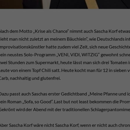
Nach dem Motto „Krise als Chance“ nimmt auch Sascha Korf etwas B
sieht man nicht zuletzt an meinem Bäuchlein“, wie Deutschlands int
Improvisationskünstler hatte zudem viel Zeit, sich neue Geschichte
sein neustes Solo-Programm „VENI, VIDI, WITZIG“ gewohnt schnell, 
zwei Stunden zum Supermarkt, heute lässt man sich drei Tomaten 
Leute von einem Topf Chili satt. Heute kocht man für 12 in sieben 
Carb, nachhaltig und glutenfrei.
Dazu passt auch Saschas erster Gedichtband „Meine Pfanne und ich
sein Roman „Sofa, so Good“. Last but not least bekommen die Promi
Gekrönt wird der Abend mit der traditionellen Schlagerpantomime 
Aber Sascha Korf wäre nicht Sascha Korf, wenn er nicht auch chro