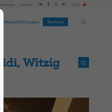
rmationen
Sitemap
17 °C
Veranstaltungen
Buchen
idi, Witzig