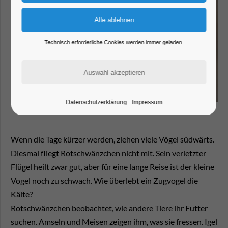
Technisch erforderliche Cookies werden immer geladen.
Datenschutzerklärung
Impressum
Wenn die Tage kürzer werden, ziehen viele Vögel südwärts.
Diesmal fliegt Rotschwänzchen nicht mit. Sein verletzter
Flügel heilt zwar gut, aber für eine lange Reise ist der kleine
Vogel noch zu schwach. Wie überlebt ein Zugvogel die
Kälte?
Rotschwänzchen beobachtet, wie andere Tiere ihr Futter
suchen. Amseln und Meisen zeigen ihm, was sie fressen. Igel