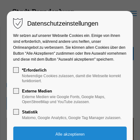
Menu
Datenschutzeinstellungen
Wir setzen auf unserer Webseite Cookies ein. Einige von ihnen
sind erforderlich, während andere uns helfen, unser
Onlineangebot zu verbessern. Sie können allen Cookies über den
Rotschwänzchen, was
Button "Alle Akzeptieren" zustimmen oder Ihre Auswahl vornehmen
machst du hier im Schnee?
und diese mit dem Button "Auswahl akzeptieren" speichern.
Bildung, Vortrag, Kinder, Jugend, Lesung
*Erforderlich
Notwendige Cookies zulassen, damit die Webseite korrekt
funktioniert.
14.01.2026, 10:00
Externe Medien
Externe Medien wie Google Fonts, Google Maps,
OpenStreetMap und YouTube zulassen.
Eintritt frei
Statistik
Matomo, Google Analytics, Google Tag Manager zulassen.