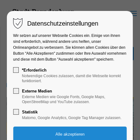
Menu
Datenschutzeinstellungen
Wir setzen auf unserer Webseite Cookies ein. Einige von ihnen
sind erforderlich, während andere uns helfen, unser
Onlineangebot zu verbessern. Sie können allen Cookies über den
Romantiker - 2.
Button "Alle Akzeptieren" zustimmen oder Ihre Auswahl vornehmen
Symphoniekonzert
und diese mit dem Button "Auswahl akzeptieren" speichern.
Konzert, Musik, Winterzauber
*Erforderlich
Notwendige Cookies zulassen, damit die Webseite korrekt
funktioniert.
28.11.2025, 19:30–21:45
Externe Medien
Externe Medien wie Google Fonts, Google Maps,
OpenStreetMap und YouTube zulassen.
Statistik
Matomo, Google Analytics, Google Tag Manager zulassen.