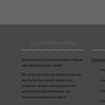
Touristinformation
Unterk
Sie können sich nicht ent­scheiden? Wasser
oder Wald? Zelt oder Hotel?
Ho
Wir sind uns sicher, wir finden für Sie das,
was Sie für Ihre Aus­zeit suchen und
Pe
brauchen. Ob aktiv, ent­spannend oder
Fe
erlebnis­reich. Die Mitarbeiter der
Touristinfo sind gern für Sie da:
Fe