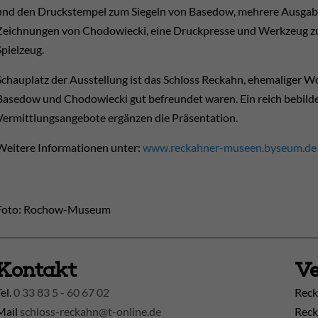
und den Druckstempel zum Siegeln von Basedow, mehrere Ausgabe
Zeichnungen von Chodowiecki, eine Druckpresse und Werkzeug zur
Spielzeug.
Schauplatz der Ausstellung ist das Schloss Reckahn, ehemaliger 
Basedow und Chodowiecki gut befreundet waren. Ein reich bebilde
Vermittlungsangebote ergänzen die Präsentation.
Weitere Informationen unter:
www.reckahner-museen.byseum.de
Foto: Rochow-Museum
Kontakt
Ve
Tel.
0 33 83 5 - 60 67 02
Reck
Mail
schloss-reckahn@t-online.de
Reck