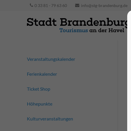
0 33 81 - 79 63 60
info@stg-brandenburg.de
Veranstaltungskalender
Ferienkalender
Ticket Shop
Höhepunkte
Kulturveranstaltungen