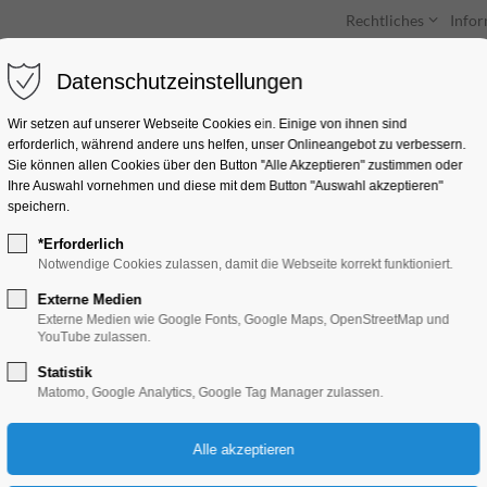
Rechtliches
Info
Datenschutzeinstellungen
Unterkünfte
Entdecken & Erleben
Wir setzen auf unserer Webseite Cookies ein. Einige von ihnen sind
erforderlich, während andere uns helfen, unser Onlineangebot zu verbessern.
Sie können allen Cookies über den Button "Alle Akzeptieren" zustimmen oder
Ihre Auswahl vornehmen und diese mit dem Button "Auswahl akzeptieren"
speichern.
*Erforderlich
Rochow-Museum Re
Notwendige Cookies zulassen, damit die Webseite korrekt funktioniert.
Sonderausstellung
Externe Medien
Externe Medien wie Google Fonts, Google Maps, OpenStreetMap und
YouTube zulassen.
Ausstellung, Kunst
Statistik
Matomo, Google Analytics, Google Tag Manager zulassen.
22.09.2024, 10:00–17:00