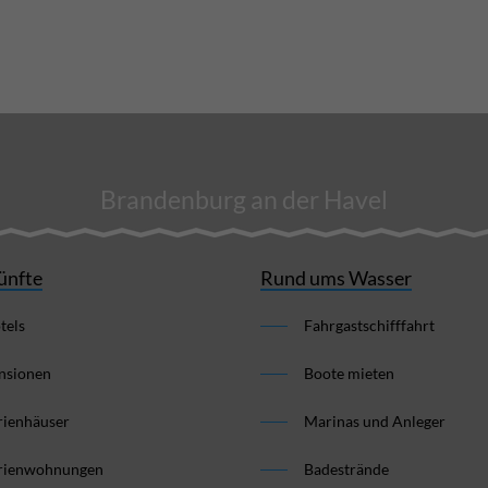
Brandenburg an der Havel
ünfte
Rund ums Wasser
tels
Fahrgastschifffahrt
nsionen
Boote mieten
rienhäuser
Marinas und Anleger
rienwohnungen
Badestrände