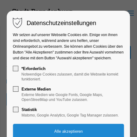
Menu
Datenschutzeinstellungen
Wir setzen auf unserer Webseite Cookies ein. Einige von ihnen
sind erforderlich, während andere uns helfen, unser
Onlineangebot zu verbessern. Sie können allen Cookies über den
Riech ma!
Button "Alle Akzeptieren" zustimmen oder Ihre Auswahl vornehmen
und diese mit dem Button "Auswahl akzeptieren" speichern.
Bildung, Vortrag, Ferienkalender, Kinder,
Jugend, Mitmach-Aktion
*Erforderlich
Notwendige Cookies zulassen, damit die Webseite korrekt
funktioniert.
22.07.2026, 13:00–16:00
Externe Medien
Externe Medien wie Google Fonts, Google Maps,
Eintritt frei
OpenStreetMap und YouTube zulassen.
Statistik
Matomo, Google Analytics, Google Tag Manager zulassen.