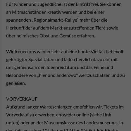
Für Kinder und Jugendliche ist der Eintritt frei. Sie können
an Mitmachständen kreativ werden und bei einer
spannenden „Regionalmarkt-Rallye“ mehr über die
Herkunft der auf dem Markt anzutreffenden Tiere sowie
über heimisches Obst und Gemüse erfahren.
Wir freuen uns wieder sehr auf eine bunte Vielfalt liebevoll
gefertigter Spezialitäten und laden herzlich dazu ein, mit
uns gemeinsam den Ideenreichtum und das Feine und
Besondere von „hier und anderswo" wertzuschätzen und zu
genießen.
VORVERKAUF
Aufgrund langer Warteschlangen empfehlen wir, Tickets im
Vorverkauf zu erwerben, entweder online (siehe Link
unten) oder an der Museumskasse des Landesmuseums, in
der Zeit zwischen 10 Uhr und 17 Uhr (Di-So). Für Kinder