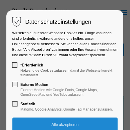
Menu
Datenschutzeinstellungen
Wir setzen auf unserer Webseite Cookies ein. Einige von ihnen
sind erforderlich, während andere uns helfen, unser
Onlineangebot zu verbessern. Sie können allen Cookies über den
Radtour & Übernachtung
Button "Alle Akzeptieren" zustimmen oder Ihre Auswahl vornehmen
in der Finnhütte!
und diese mit dem Button "Auswahl akzeptieren" speichern.
Ferienkalender, Kinder, Jugend, Mitmach-
*Erforderlich
Aktion
Notwendige Cookies zulassen, damit die Webseite korrekt
funktioniert.
01.08.2024, 12:00–11:00
Externe Medien
Externe Medien wie Google Fonts, Google Maps,
OpenStreetMap und YouTube zulassen.
Statistik
Matomo, Google Analytics, Google Tag Manager zulassen.