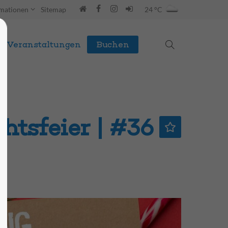
rmationen
Sitemap
24 °C
Veranstaltungen
Buchen
htsfeier | #36