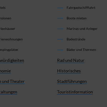
tels
Fahrgastschifffahrt
nsionen
Boote mieten
rienhäuser
Marinas und Anleger
rienwohnungen
Badestrände
mpingplätze
Bäder und Thermen
würdigkeiten
Rad und Natur
nomie
Historisches
 und Theater
Stadtführungen
taltungen
Touristinformation