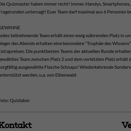
Die Quizmaster haben immer recht! Immer. Handys, Smartphones, 
Fragerunden untersagt! Euer Team darf maximal aus 6 Personen b
GEWINNE
Jedes teilnehmende Team erhält einen ewig währenden Platz in uns
Sieger des Abends erhalten eine besondere "Trophäe des Wissens
Extrapreisen. Die punktbesten Teams der aktuellen Runde erhalten
gewähltes Team zwischen Platz 2 und dem vorletzten Platz erhält 
sorgfältig ausgewählte Flasche Schnaps! Wiederkehrende Sonderve
unterstützt werden, u.a. von Elbenwald
Foto: Quizlabor
Kontakt
Ve