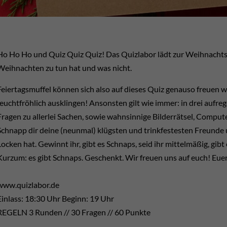
Ho Ho Ho und Quiz Quiz Quiz! Das Quizlabor lädt zur Weihnachtsfe
Weihnachten zu tun hat und was nicht.
Feiertagsmuffel können sich also auf dieses Quiz genauso freuen w
feuchtfröhlich ausklingen! Ansonsten gilt wie immer: in drei aufre
Fragen zu allerlei Sachen, sowie wahnsinnige Bilderrätsel, Comp
Schnapp dir deine (neunmal) klügsten und trinkfestesten Freunde 
Locken hat. Gewinnt ihr, gibt es Schnaps, seid ihr mittelmäßig, gibt 
Kurzum: es gibt Schnaps. Geschenkt. Wir freuen uns auf euch! Eu
www.quizlabor.de
Einlass: 18:30 Uhr Beginn: 19 Uhr
REGELN 3 Runden // 30 Fragen // 60 Punkte