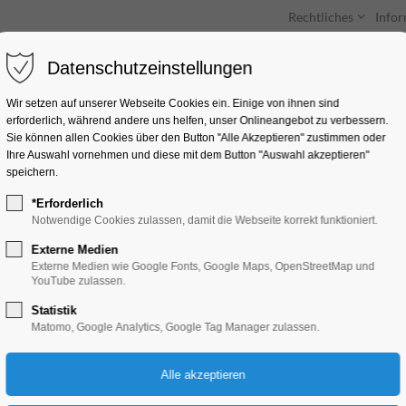
Rechtliches
Info
Datenschutzeinstellungen
Unterkünfte
Entdecken & Erleben
Wir setzen auf unserer Webseite Cookies ein. Einige von ihnen sind
erforderlich, während andere uns helfen, unser Onlineangebot zu verbessern.
Sie können allen Cookies über den Button "Alle Akzeptieren" zustimmen oder
Ihre Auswahl vornehmen und diese mit dem Button "Auswahl akzeptieren"
speichern.
*Erforderlich
Quizlabor | Weihnac
Notwendige Cookies zulassen, damit die Webseite korrekt funktioniert.
Externe Medien
Mitmach-Aktion
Externe Medien wie Google Fonts, Google Maps, OpenStreetMap und
YouTube zulassen.
Statistik
19.12.2025, 18:30
Matomo, Google Analytics, Google Tag Manager zulassen.