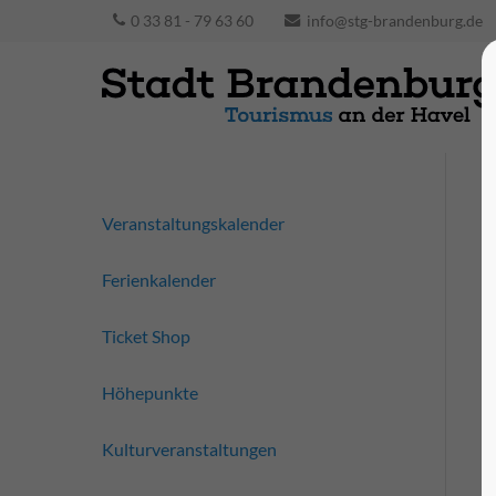
0 33 81 - 79 63 60
info@stg-brandenburg.de
Veranstaltungskalender
Ferienkalender
Ticket Shop
Höhepunkte
Kulturveranstaltungen