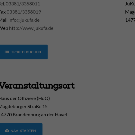
Tel.
03381/3358011
JuK
Fax
03381/3358019
Magd
Mail
info@jukufa.de
1477
Web
http://www.jukufa.de
TICKETS BUCHEN
Veranstaltungsort
Haus der Offiziere (HdO)
Magdeburger Straße 15
14770
Brandenburg an der Havel
NAVI STARTEN