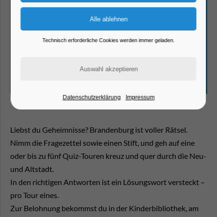
Technisch erforderliche Cookies werden immer geladen.
Datenschutzerklärung
Impressum
Liebst du Geheimnisse? Brandenburg ist voller Rätsel.
Nimm die Fragezettel sowie einen Stift, und geh auf eine
oder bis zu fünf Quiz-Touren kreuz und quer durch die Neu-
und Altstadt.
In den richtigen Antworten ist ein Lösungswort versteckt –
pro Tour eines.
Zur Belohnung bekommst du in der Kinderbibliothek, am