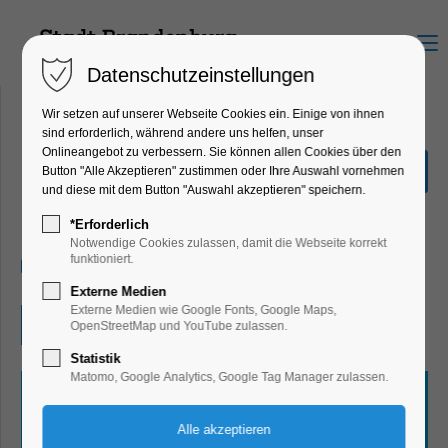
Menu
Datenschutzeinstellungen
Wir setzen auf unserer Webseite Cookies ein. Einige von ihnen
sind erforderlich, während andere uns helfen, unser
Onlineangebot zu verbessern. Sie können allen Cookies über den
Quiz-Tour
Button "Alle Akzeptieren" zustimmen oder Ihre Auswahl vornehmen
und diese mit dem Button "Auswahl akzeptieren" speichern.
Ferienkalender, Kinder, Jugend, Mitmach-
Aktion
*Erforderlich
Notwendige Cookies zulassen, damit die Webseite korrekt
funktioniert.
14.08.2026, 10:00–17:00
Externe Medien
Externe Medien wie Google Fonts, Google Maps,
Eintritt frei
OpenStreetMap und YouTube zulassen.
Statistik
Matomo, Google Analytics, Google Tag Manager zulassen.