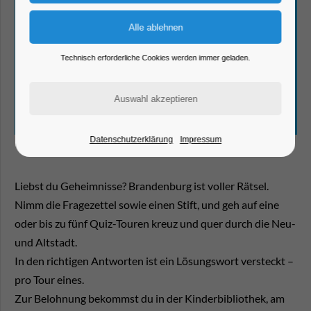
Technisch erforderliche Cookies werden immer geladen.
Datenschutzerklärung
Impressum
Liebst du Geheimnisse? Brandenburg ist voller Rätsel.
Nimm die Fragezettel sowie einen Stift, und geh auf eine
oder bis zu fünf Quiz-Touren kreuz und quer durch die Neu-
und Altstadt.
In den richtigen Antworten ist ein Lösungswort versteckt –
pro Tour eines.
Zur Belohnung bekommst du in der Kinderbibliothek, am