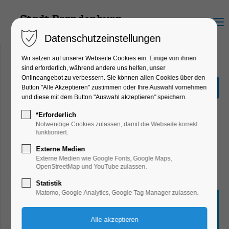
Menu
Datenschutzeinstellungen
Wir setzen auf unserer Webseite Cookies ein. Einige von ihnen
sind erforderlich, während andere uns helfen, unser
Onlineangebot zu verbessern. Sie können allen Cookies über den
Quiz-Tour
Button "Alle Akzeptieren" zustimmen oder Ihre Auswahl vornehmen
und diese mit dem Button "Auswahl akzeptieren" speichern.
Ferienkalender, Kinder, Jugend, Mitmach-
Aktion
*Erforderlich
Notwendige Cookies zulassen, damit die Webseite korrekt
funktioniert.
23.07.2026, 10:00–17:00
Externe Medien
Externe Medien wie Google Fonts, Google Maps,
Eintritt frei
OpenStreetMap und YouTube zulassen.
Statistik
Matomo, Google Analytics, Google Tag Manager zulassen.