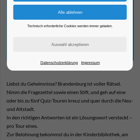
Technisch erforderliche Cookies werden immer geladen.
Datenschutzerklärung
Impressum
Liebst du Geheimnisse? Brandenburg ist voller Rätsel.
Nimm die Fragezettel sowie einen Stift, und geh auf eine
oder bis zu fünf Quiz-Touren kreuz und quer durch die Neu-
und Altstadt.
In den richtigen Antworten ist ein Lösungswort versteckt –
pro Tour eines.
Zur Belohnung bekommst du in der Kinderbibliothek, am