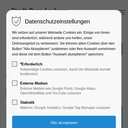
Menu
Datenschutzeinstellungen
Wir setzen auf unserer Webseite Cookies ein. Einige von ihnen
sind erforderlich, während andere uns helfen, unser
Onlineangebot zu verbessern. Sie können allen Cookies über den
Quiz-Tour
Button "Alle Akzeptieren" zustimmen oder Ihre Auswahl vornehmen
und diese mit dem Button "Auswahl akzeptieren" speichern.
Ferienkalender, Kinder, Jugend, Mitmach-
Aktion
*Erforderlich
Notwendige Cookies zulassen, damit die Webseite korrekt
funktioniert.
20.07.2026, 10:00–17:00
Externe Medien
Externe Medien wie Google Fonts, Google Maps,
Eintritt frei
OpenStreetMap und YouTube zulassen.
Statistik
Matomo, Google Analytics, Google Tag Manager zulassen.