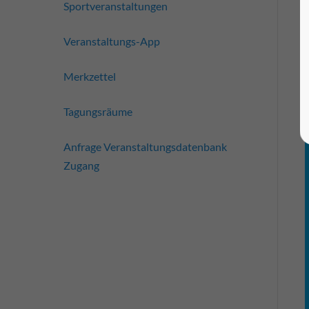
Sportveranstaltungen
Veranstaltungs-App
Merkzettel
Tagungsräume
Anfrage Veranstaltungsdatenbank
Zugang