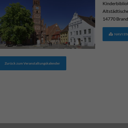
Kinderbiblio
Altstädtisch
14770
Brand
NAVI S
Zurück zum Veranstaltungskalender