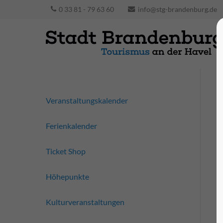
0 33 81 - 79 63 60
info@stg-brandenburg.de
Veranstaltungskalender
Ferienkalender
Ticket Shop
Höhepunkte
Kulturveranstaltungen