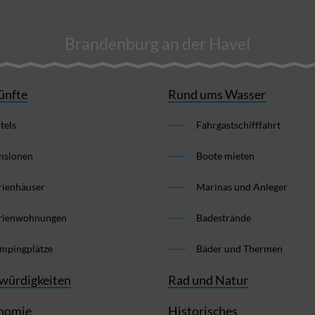
Brandenburg an der Havel
ünfte
Rund ums Wasser
tels
Fahrgastschifffahrt
nsionen
Boote mieten
rienhäuser
Marinas und Anleger
rienwohnungen
Badestrände
mpingplätze
Bäder und Thermen
würdigkeiten
Rad und Natur
nomie
Historisches