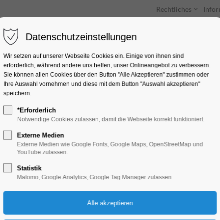
Rechtliches
Info
Datenschutzeinstellungen
Unterkünfte
Entdecken & Erleben
Wir setzen auf unserer Webseite Cookies ein. Einige von ihnen sind
erforderlich, während andere uns helfen, unser Onlineangebot zu verbessern.
Sie können allen Cookies über den Button "Alle Akzeptieren" zustimmen oder
Ihre Auswahl vornehmen und diese mit dem Button "Auswahl akzeptieren"
speichern.
*Erforderlich
Quiz-Tour
Notwendige Cookies zulassen, damit die Webseite korrekt funktioniert.
Externe Medien
Ferienkalender, Kinder, Jugend, Mitmach-A
Externe Medien wie Google Fonts, Google Maps, OpenStreetMap und
YouTube zulassen.
Statistik
10.07.2026, 10:00–17:00
Matomo, Google Analytics, Google Tag Manager zulassen.
Eintritt frei