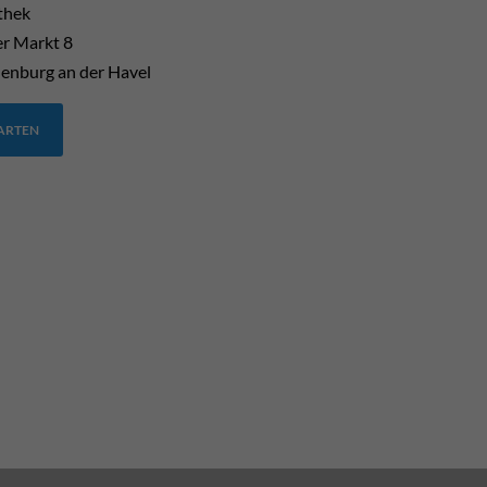
thek
er Markt 8
enburg an der Havel
TARTEN