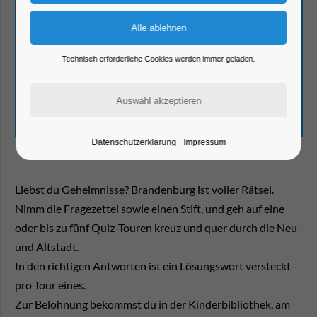
Technisch erforderliche Cookies werden immer geladen.
Datenschutzerklärung
Impressum
Liebst du Geheimnisse? Brandenburg ist voller Rätsel.
Nimm die Fragezettel sowie einen Stift, und geh auf eine
oder bis zu fünf Quiz-Touren kreuz und quer durch die Neu-
und Altstadt.
In den richtigen Antworten ist ein Lösungswort versteckt –
pro Tour eines.
Zur Belohnung bekommst du in der Kinderbibliothek, am