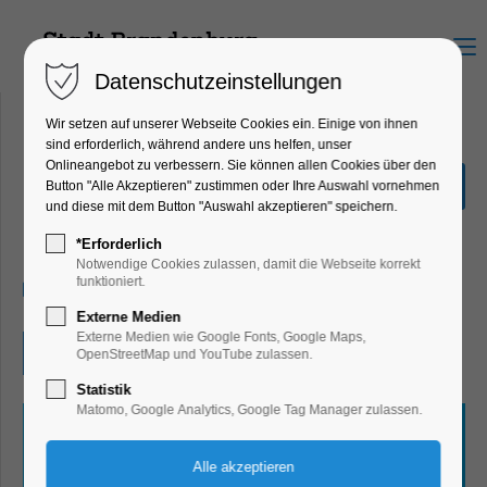
Menu
Datenschutzeinstellungen
Wir setzen auf unserer Webseite Cookies ein. Einige von ihnen
sind erforderlich, während andere uns helfen, unser
Onlineangebot zu verbessern. Sie können allen Cookies über den
Quiz-Tour
Button "Alle Akzeptieren" zustimmen oder Ihre Auswahl vornehmen
und diese mit dem Button "Auswahl akzeptieren" speichern.
Ferienkalender, Kinder, Jugend, Mitmach-
Aktion
*Erforderlich
Notwendige Cookies zulassen, damit die Webseite korrekt
funktioniert.
24.10.2024, 10:00–17:00
Externe Medien
Externe Medien wie Google Fonts, Google Maps,
Eintritt frei
OpenStreetMap und YouTube zulassen.
Statistik
Matomo, Google Analytics, Google Tag Manager zulassen.