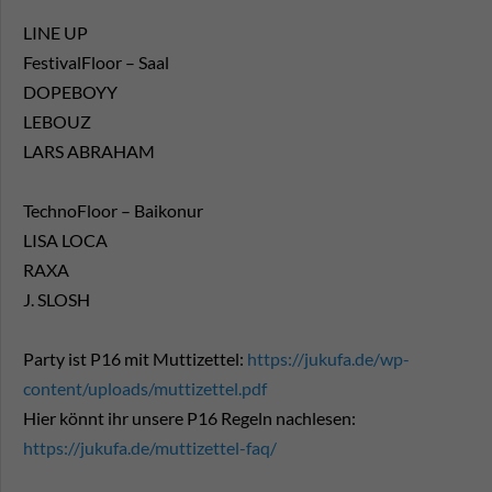
LINE UP
FestivalFloor – Saal
DOPEBOYY
LEBOUZ
LARS ABRAHAM
TechnoFloor – Baikonur
LISA LOCA
RAXA
J. SLOSH
Party ist P16 mit Muttizettel:
https://jukufa.de/wp-
content/uploads/muttizettel.pdf
Hier könnt ihr unsere P16 Regeln nachlesen:
https://jukufa.de/muttizettel-faq/