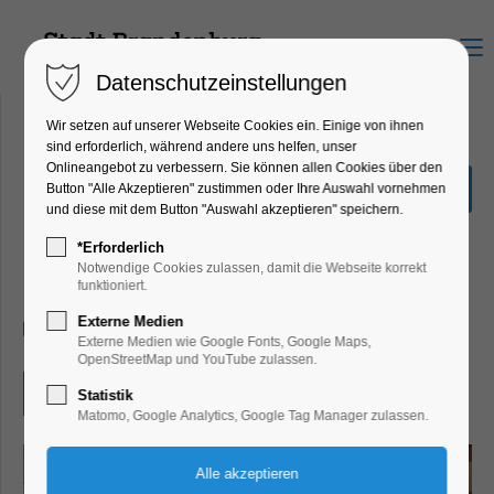
Menu
Datenschutzeinstellungen
Wir setzen auf unserer Webseite Cookies ein. Einige von ihnen
sind erforderlich, während andere uns helfen, unser
Onlineangebot zu verbessern. Sie können allen Cookies über den
Potsdamer Orchesterwoche
Button "Alle Akzeptieren" zustimmen oder Ihre Auswahl vornehmen
@ Lehniner
und diese mit dem Button "Auswahl akzeptieren" speichern.
Sommermusiken
*Erforderlich
Notwendige Cookies zulassen, damit die Webseite korrekt
Konzert, Musik, Verein
funktioniert.
Externe Medien
16.07.2026, 19:30–21:30
Externe Medien wie Google Fonts, Google Maps,
OpenStreetMap und YouTube zulassen.
Eintritt frei
Statistik
Matomo, Google Analytics, Google Tag Manager zulassen.