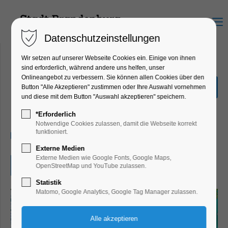
Menu
Datenschutzeinstellungen
Wir setzen auf unserer Webseite Cookies ein. Einige von ihnen
sind erforderlich, während andere uns helfen, unser
Onlineangebot zu verbessern. Sie können allen Cookies über den
Picknick am Grillendamm
Button "Alle Akzeptieren" zustimmen oder Ihre Auswahl vornehmen
und diese mit dem Button "Auswahl akzeptieren" speichern.
Ferienkalender, Kinder, Jugend, Mitmach-
Aktion
*Erforderlich
Notwendige Cookies zulassen, damit die Webseite korrekt
funktioniert.
12.07.2026, 15:00–20:00
Externe Medien
Externe Medien wie Google Fonts, Google Maps,
Eintritt frei
OpenStreetMap und YouTube zulassen.
Statistik
Matomo, Google Analytics, Google Tag Manager zulassen.