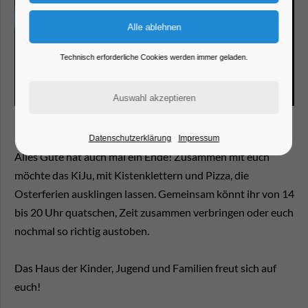
Technisch erforderliche Cookies werden immer geladen.
Datenschutzerklärung
Impressum
Alles Gute hat auch mal ein Ende! Zusammen mit euch
möchte das KiJu, mit Kistenklettern und Pizza, die
Osterferien ausklingen lassen. Gemeinsam könnt ihr von 14
bis 20 Uhr quatschen, Zeit zusammen verbringen oder euch
nochmal so richtig austoben.
Das Haus der Kinder, Jugend und Familien freut sich auf
euch!