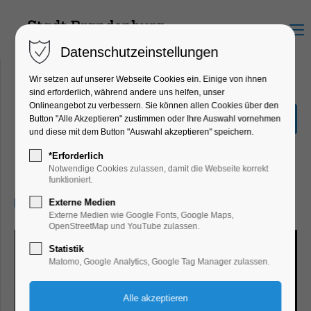
Menu
Datenschutzeinstellungen
Wir setzen auf unserer Webseite Cookies ein. Einige von ihnen
sind erforderlich, während andere uns helfen, unser
Onlineangebot zu verbessern. Sie können allen Cookies über den
Osterferienprogramm "Ach,
Button "Alle Akzeptieren" zustimmen oder Ihre Auswahl vornehmen
du dickes Ei"
und diese mit dem Button "Auswahl akzeptieren" speichern.
Ferienkalender, Kinder, Jugend, Mitmach-
*Erforderlich
Aktion
Notwendige Cookies zulassen, damit die Webseite korrekt
funktioniert.
25.04.2025, 14:00–20:00
Externe Medien
Externe Medien wie Google Fonts, Google Maps,
OpenStreetMap und YouTube zulassen.
Statistik
Matomo, Google Analytics, Google Tag Manager zulassen.