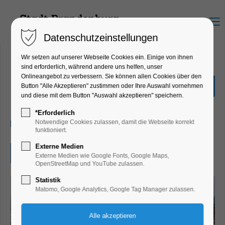
Menu
Datenschutzeinstellungen
Wir setzen auf unserer Webseite Cookies ein. Einige von ihnen
sind erforderlich, während andere uns helfen, unser
Onlineangebot zu verbessern. Sie können allen Cookies über den
Orgelmusik am Mittag
Button "Alle Akzeptieren" zustimmen oder Ihre Auswahl vornehmen
und diese mit dem Button "Auswahl akzeptieren" speichern.
Konzert, Musik, Winterzauber
*Erforderlich
09.12.2024, 12:00–12:30
Notwendige Cookies zulassen, damit die Webseite korrekt
funktioniert.
Externe Medien
Eintritt frei
Externe Medien wie Google Fonts, Google Maps,
OpenStreetMap und YouTube zulassen.
Statistik
Matomo, Google Analytics, Google Tag Manager zulassen.