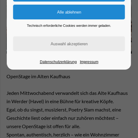
Technisch erforderliche Cookies werden immer geladen.
Datenschutzerklärung
Impressum
OpenStage im Alten Kaufhaus
Jeden Mittwochabend verwandelt sich das Alte Kaufhaus
in Werder (Havel) in eine Bühne für kreative Köpfe.
Egal, ob du singst, musizierst, Poetry Slam machst, eine
Geschichte liest oder einfach nur zuhören möchtest –
unsere OpenStage ist offen für alle.
Spontan, authentisch, herzlich – wie ein Wohnzimmer