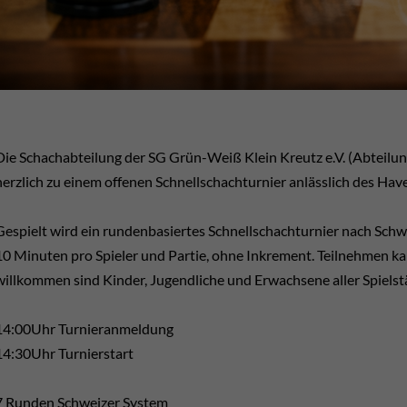
Die Schachabteilung der SG Grün-Weiß Klein Kreutz e.V. (Abteilun
herzlich zu einem offenen Schnellschachturnier anlässlich des Hav
Gespielt wird ein rundenbasiertes Schnellschachturnier nach Schw
10 Minuten pro Spieler und Partie, ohne Inkrement. Teilnehmen ka
willkommen sind Kinder, Jugendliche und Erwachsene aller Spielst
14:00Uhr Turnieranmeldung
14:30Uhr Turnierstart
7 Runden Schweizer System