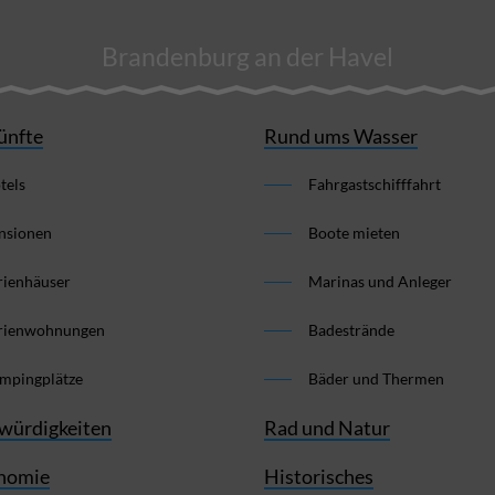
Brandenburg an der Havel
ünfte
Rund ums Wasser
tels
Fahrgastschifffahrt
nsionen
Boote mieten
rienhäuser
Marinas und Anleger
rienwohnungen
Badestrände
mpingplätze
Bäder und Thermen
würdigkeiten
Rad und Natur
nomie
Historisches