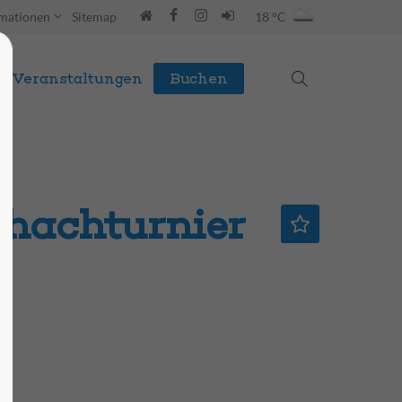
rmationen
Sitemap
18 °C
Veranstaltungen
Buchen
chachturnier