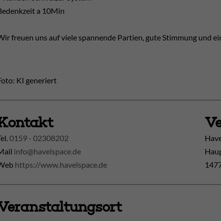
Bedenkzeit a 10Min
Wir freuen uns auf viele spannende Partien, gute Stimmung und ei
Foto: KI generiert
Kontakt
Ve
Tel.
0159 - 02308202
Have
Mail
info@havelspace.de
Haup
Web
https://www.havelspace.de
1477
Veranstaltungsort