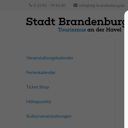
0 33 81 - 79 63 60
info@stg-brandenburg.de
Veranstaltungskalender
Ferienkalender
Ticket Shop
Höhepunkte
Kulturveranstaltungen