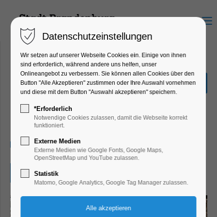
Menu
Datenschutzeinstellungen
Wir setzen auf unserer Webseite Cookies ein. Einige von ihnen
sind erforderlich, während andere uns helfen, unser
Onlineangebot zu verbessern. Sie können allen Cookies über den
Offene Chorprobe - J. S.
Button "Alle Akzeptieren" zustimmen oder Ihre Auswahl vornehmen
Bach:
und diese mit dem Button "Auswahl akzeptieren" speichern.
Weihnachtsoratorium
*Erforderlich
Notwendige Cookies zulassen, damit die Webseite korrekt
Konzert, Musik, Kunst, Mitmach-Aktion
funktioniert.
Externe Medien
10.10.2024, 19:30–21:30
Externe Medien wie Google Fonts, Google Maps,
OpenStreetMap und YouTube zulassen.
Eintritt frei
Statistik
Matomo, Google Analytics, Google Tag Manager zulassen.