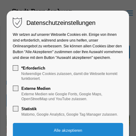
Menu
Datenschutzeinstellungen
Wir setzen auf unserer Webseite Cookies ein. Einige von ihnen
sind erforderlich, während andere uns helfen, unser
Onlineangebot zu verbessern. Sie können allen Cookies über den
Offene Bühne auf dem
Button "Alle Akzeptieren" zustimmen oder Ihre Auswahl vornehmen
Traumschüff
und diese mit dem Button "Auswahl akzeptieren" speichern.
Mitmach-Aktion, Theater, Bühne
*Erforderlich
Notwendige Cookies zulassen, damit die Webseite korrekt
funktioniert.
16.07.2026, 18:30–20:00
Externe Medien
Externe Medien wie Google Fonts, Google Maps,
OpenStreetMap und YouTube zulassen.
Eintritt frei
Statistik
Matomo, Google Analytics, Google Tag Manager zulassen.