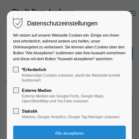
Menu
Datenschutzeinstellungen
Wir setzen auf unserer Webseite Cookies ein. Einige von ihnen
sind erforderlich, während andere uns helfen, unser
Onlineangebot zu verbessern. Sie können allen Cookies über den
Neon-T-Shirts bemalen
Button "Alle Akzeptieren" zustimmen oder Ihre Auswahl vornehmen
und diese mit dem Button "Auswahl akzeptieren" speichern.
Ferienkalender, Kinder, Jugend, Mitmach-
Aktion
*Erforderlich
Notwendige Cookies zulassen, damit die Webseite korrekt
funktioniert.
28.08.2025, 12:00–18:00
Externe Medien
Externe Medien wie Google Fonts, Google Maps,
OpenStreetMap und YouTube zulassen.
Statistik
Matomo, Google Analytics, Google Tag Manager zulassen.