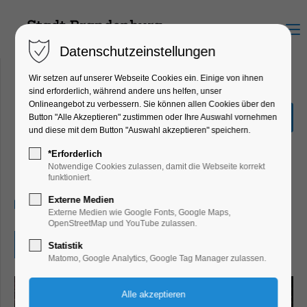
Menu
Datenschutzeinstellungen
Wir setzen auf unserer Webseite Cookies ein. Einige von ihnen
sind erforderlich, während andere uns helfen, unser
Onlineangebot zu verbessern. Sie können allen Cookies über den
Naturschutzzentrum
Button "Alle Akzeptieren" zustimmen oder Ihre Auswahl vornehmen
Krugpark:
und diese mit dem Button "Auswahl akzeptieren" speichern.
Vogelstimmenwanderung
*Erforderlich
Notwendige Cookies zulassen, damit die Webseite korrekt
Kino, Umwelt
funktioniert.
Externe Medien
11.05.2025, 08:00–10:00
Externe Medien wie Google Fonts, Google Maps,
OpenStreetMap und YouTube zulassen.
Eintritt frei
Statistik
Matomo, Google Analytics, Google Tag Manager zulassen.