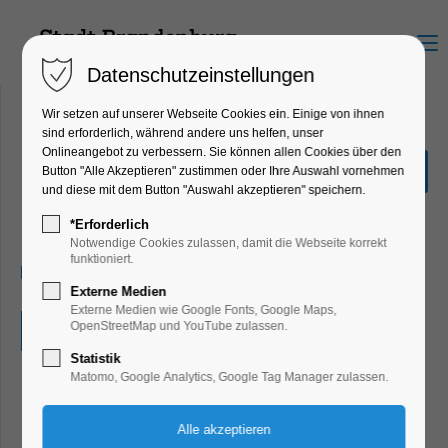
Menu
Datenschutzeinstellungen
Wir setzen auf unserer Webseite Cookies ein. Einige von ihnen
sind erforderlich, während andere uns helfen, unser
Onlineangebot zu verbessern. Sie können allen Cookies über den
Nachmittagslesung für
Button "Alle Akzeptieren" zustimmen oder Ihre Auswahl vornehmen
Kinder
und diese mit dem Button "Auswahl akzeptieren" speichern.
Kinder, Jugend, Lesung, Mitmach-Aktion
*Erforderlich
Notwendige Cookies zulassen, damit die Webseite korrekt
funktioniert.
23.09.2025, 15:00–17:00
Externe Medien
Externe Medien wie Google Fonts, Google Maps,
OpenStreetMap und YouTube zulassen.
Eintritt frei
Statistik
Matomo, Google Analytics, Google Tag Manager zulassen.