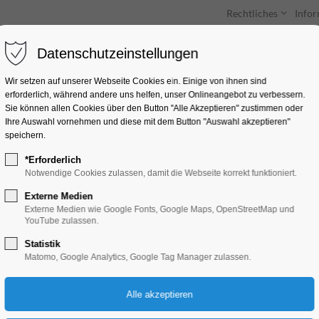
Rechtliches
Info
Datenschutzeinstellungen
Unterkünfte
Entdecken & Erleben
Wir setzen auf unserer Webseite Cookies ein. Einige von ihnen sind
erforderlich, während andere uns helfen, unser Onlineangebot zu verbessern.
Sie können allen Cookies über den Button "Alle Akzeptieren" zustimmen oder
Ihre Auswahl vornehmen und diese mit dem Button "Auswahl akzeptieren"
speichern.
*Erforderlich
Musiknachmittag
Notwendige Cookies zulassen, damit die Webseite korrekt funktioniert.
Externe Medien
Ferienkalender, Kinder, Jugend, Mitmach-A
Externe Medien wie Google Fonts, Google Maps, OpenStreetMap und
YouTube zulassen.
Statistik
27.08.2024, 16:00–20:00
Matomo, Google Analytics, Google Tag Manager zulassen.
Eintritt frei