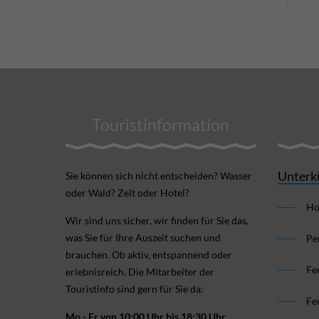
Touristinformation
Unterk
Sie können sich nicht ent­scheiden? Wasser
oder Wald? Zelt oder Hotel?
Ho
Wir sind uns sicher, wir finden für Sie das,
was Sie für Ihre Aus­zeit suchen und
Pe
brauchen. Ob aktiv, ent­spannend oder
Fe
erlebnis­reich. Die Mitarbeiter der
Touristinfo sind gern für Sie da:
Fe
Mo - Fr von 10:00 Uhr bis 18:30 Uhr