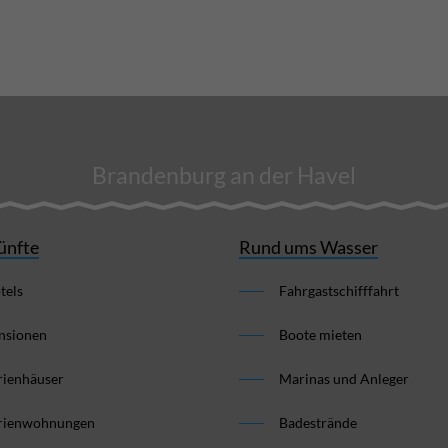
Brandenburg an der Havel
ünfte
Rund ums Wasser
tels
Fahrgastschifffahrt
nsionen
Boote mieten
rienhäuser
Marinas und Anleger
rienwohnungen
Badestrände