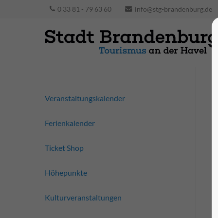
0 33 81 - 79 63 60
info@stg-brandenburg.de
Veranstaltungskalender
Ferienkalender
Ticket Shop
Höhepunkte
Kulturveranstaltungen