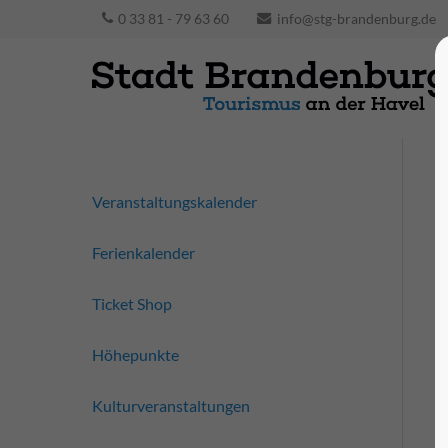
0 33 81 - 79 63 60
info@stg-brandenburg.de
Veranstaltungskalender
Ferienkalender
Ticket Shop
Höhepunkte
Kulturveranstaltungen