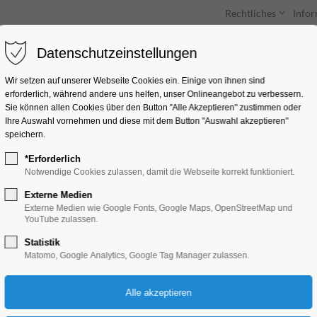
Rechtliches
Info
Datenschutzeinstellungen
Unterkünfte
Entdecken & Erleben
Wir setzen auf unserer Webseite Cookies ein. Einige von ihnen sind
erforderlich, während andere uns helfen, unser Onlineangebot zu verbessern.
Sie können allen Cookies über den Button "Alle Akzeptieren" zustimmen oder
Ihre Auswahl vornehmen und diese mit dem Button "Auswahl akzeptieren"
speichern.
*Erforderlich
MontagsBrunch am
Notwendige Cookies zulassen, damit die Webseite korrekt funktioniert.
Externe Medien
Theater, Bühne
Externe Medien wie Google Fonts, Google Maps, OpenStreetMap und
YouTube zulassen.
Statistik
21.04.2025, 10:00–14:00
Matomo, Google Analytics, Google Tag Manager zulassen.