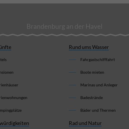
Brandenburg an der Havel
ünfte
Rund ums Wasser
tels
Fahrgastschifffahrt
nsionen
Boote mieten
rienhäuser
Marinas und Anleger
rienwohnungen
Badestrände
mpingplätze
Bäder und Thermen
würdigkeiten
Rad und Natur