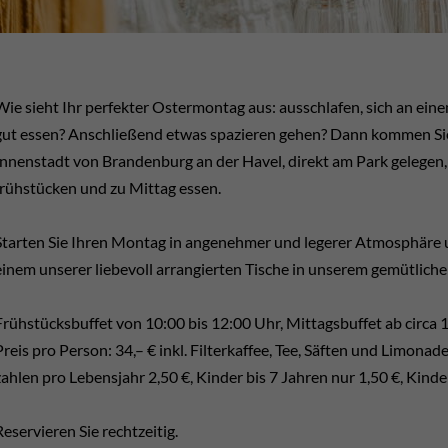
Wie sieht Ihr perfekter Ostermontag aus: ausschlafen, sich an ein
gut essen? Anschließend etwas spazieren gehen? Dann kommen Sie 
Innenstadt von Brandenburg an der Havel, direkt am Park gelegen
frühstücken und zu Mittag essen.
Starten Sie Ihren Montag in angenehmer und legerer Atmosphäre un
einem unserer liebevoll arrangierten Tische in unserem gemütlich
Frühstücksbuffet von 10:00 bis 12:00 Uhr, Mittagsbuffet ab circa 
Preis pro Person: 34,– € inkl. Filterkaffee, Tee, Säften und Limona
zahlen pro Lebensjahr 2,50 €, Kinder bis 7 Jahren nur 1,50 €, Kinder
Reservieren Sie rechtzeitig.