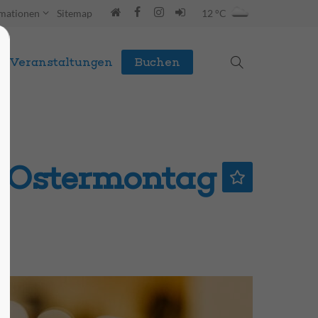
rmationen
Sitemap
12 °C
Veranstaltungen
Buchen
 Ostermontag