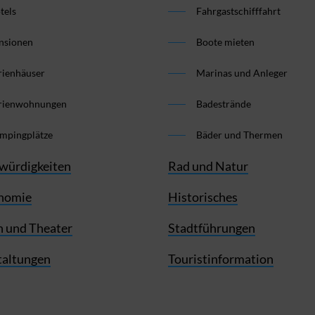
tels
Fahrgastschifffahrt
nsionen
Boote mieten
rienhäuser
Marinas und Anleger
rienwohnungen
Badestrände
mpingplätze
Bäder und Thermen
würdigkeiten
Rad und Natur
nomie
Historisches
 und Theater
Stadtführungen
taltungen
Touristinformation