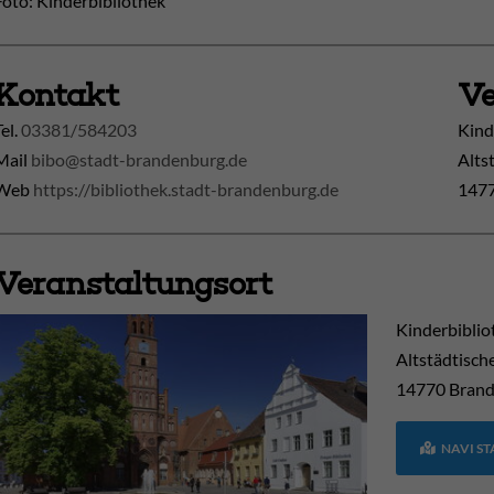
Foto: Kinderbibliothek
Kontakt
Ve
Tel.
03381/584203
Kind
Mail
bibo@stadt-brandenburg.de
Alts
Web
https://bibliothek.stadt-brandenburg.de
1477
Veranstaltungsort
Kinderbiblio
Altstädtisch
14770
Brand
NAVI S