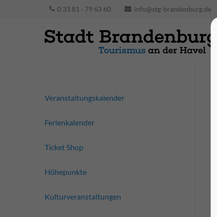
0 33 81 - 79 63 60
info@stg-brandenburg.de
Veranstaltungskalender
Ferienkalender
Ticket Shop
Höhepunkte
Kulturveranstaltungen