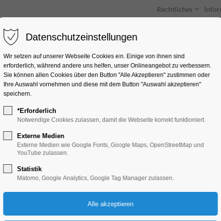
Rechtliches
Info
Datenschutzeinstellungen
Unterkünfte
Entdecken & Erleben
Wir setzen auf unserer Webseite Cookies ein. Einige von ihnen sind
erforderlich, während andere uns helfen, unser Onlineangebot zu verbessern.
Sie können allen Cookies über den Button "Alle Akzeptieren" zustimmen oder
Ihre Auswahl vornehmen und diese mit dem Button "Auswahl akzeptieren"
speichern.
*Erforderlich
"Monsta"
Notwendige Cookies zulassen, damit die Webseite korrekt funktioniert.
Externe Medien
Ferienkalender, Kinder, Jugend, Mitmach-A
Externe Medien wie Google Fonts, Google Maps, OpenStreetMap und
YouTube zulassen.
Statistik
07.08.2026, 10:00–11:00
Matomo, Google Analytics, Google Tag Manager zulassen.
Eintritt frei