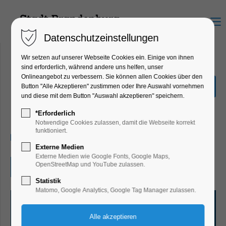
Menu
Datenschutzeinstellungen
Wir setzen auf unserer Webseite Cookies ein. Einige von ihnen
sind erforderlich, während andere uns helfen, unser
Onlineangebot zu verbessern. Sie können allen Cookies über den
Man steigt nicht zweimal in
Button "Alle Akzeptieren" zustimmen oder Ihre Auswahl vornehmen
denselben Fluss
und diese mit dem Button "Auswahl akzeptieren" speichern.
Ausstellung, Kunst
*Erforderlich
Notwendige Cookies zulassen, damit die Webseite korrekt
funktioniert.
04.07.2026, 13:00–18:00
Externe Medien
Externe Medien wie Google Fonts, Google Maps,
OpenStreetMap und YouTube zulassen.
Eintritt frei
Statistik
Matomo, Google Analytics, Google Tag Manager zulassen.