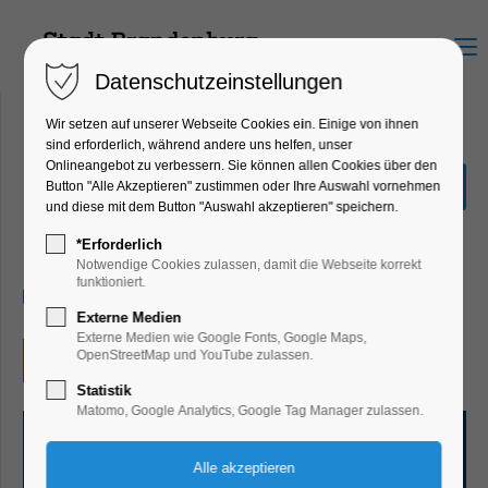
Menu
Datenschutzeinstellungen
Wir setzen auf unserer Webseite Cookies ein. Einige von ihnen
sind erforderlich, während andere uns helfen, unser
Onlineangebot zu verbessern. Sie können allen Cookies über den
Man steigt nicht zweimal in
Button "Alle Akzeptieren" zustimmen oder Ihre Auswahl vornehmen
denselben Fluss
und diese mit dem Button "Auswahl akzeptieren" speichern.
Ausstellung, Kunst
*Erforderlich
Notwendige Cookies zulassen, damit die Webseite korrekt
funktioniert.
27.06.2026, 13:00–18:00
Externe Medien
Externe Medien wie Google Fonts, Google Maps,
OpenStreetMap und YouTube zulassen.
Eintritt frei
Statistik
Matomo, Google Analytics, Google Tag Manager zulassen.