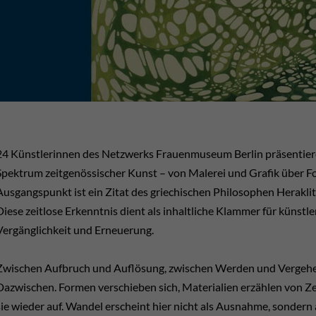
24 Künstlerinnen des Netzwerks Frauenmuseum Berlin präsentieren
Spektrum zeitgenössischer Kunst – von Malerei und Grafik über Foto
Ausgangspunkt ist ein Zitat des griechischen Philosophen Herakli
Diese zeitlose Erkenntnis dient als inhaltliche Klammer für küns
Vergänglichkeit und Erneuerung.
Zwischen Aufbruch und Auflösung, zwischen Werden und Vergehen 
Dazwischen. Formen verschieben sich, Materialien erzählen von Zei
sie wieder auf. Wandel erscheint hier nicht als Ausnahme, sonder