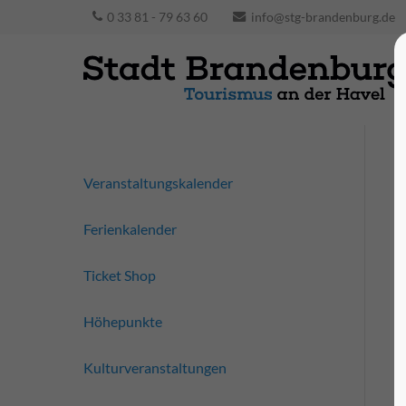
0 33 81 - 79 63 60
info@stg-brandenburg.de
Veranstaltungskalender
Ferienkalender
Ticket Shop
Höhepunkte
Kulturveranstaltungen