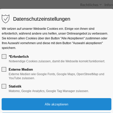
Rechtliches
Info
Datenschutzeinstellungen
Unterkünfte
Entdecken & Erleben
Wir setzen auf unserer Webseite Cookies ein. Einige von ihnen sind
erforderlich, während andere uns helfen, unser Onlineangebot zu verbessern.
Sie können allen Cookies über den Button "Alle Akzeptieren" zustimmen oder
Ihre Auswahl vornehmen und diese mit dem Button "Auswahl akzeptieren"
speichern.
*Erforderlich
Man steigt nicht zw
Notwendige Cookies zulassen, damit die Webseite korrekt funktioniert.
denselben Fluss
Externe Medien
Externe Medien wie Google Fonts, Google Maps, OpenStreetMap und
YouTube zulassen.
Ausstellung, Kunst
Statistik
Matomo, Google Analytics, Google Tag Manager zulassen.
20.06.2026, 13:00–18:00