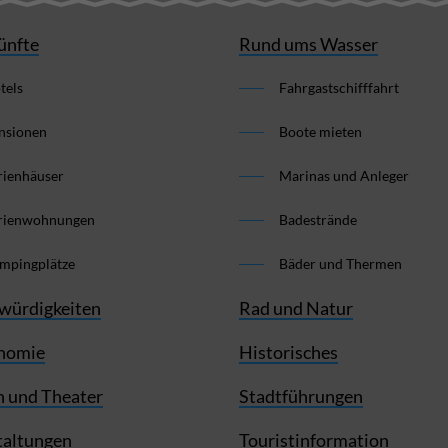
ünfte
Rund ums Wasser
tels
Fahrgastschifffahrt
nsionen
Boote mieten
rienhäuser
Marinas und Anleger
rienwohnungen
Badestrände
mpingplätze
Bäder und Thermen
würdigkeiten
Rad und Natur
nomie
Historisches
 und Theater
Stadtführungen
taltungen
Touristinformation