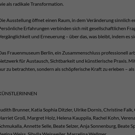
wie als radikale Transformation.
Die Ausstellung öffnet einen Raum, in dem Veränderung sinnlich erfa
Persönliche Erfahrungen verbinden sich mit gesellschaftlichen Fra
Vergänglichkeit und Erneuerung – über das, was bleibt, indem es s
Das Frauenmuseum Berlin, ein Zusammenschluss professionell arbe
Netzwerk für Austausch, Sichtbarkeit und künstlerische Praxis. Mit
nur zu betrachten, sondern als schöpferische Kraft zu erleben – al
KÜNSTLERINNEN
Judith Brunner, Katia Sophia Ditzler, Ulrike Dornis, Christine Falk,
Harriet Groß, Margret Holz, Helena Kauppila, Rachel Kohn, Verena
Schmukalla, Annette Selle, Beate Selzer, Anja Sonnenburg, Beate S
Regina Weiss, Sibylla Weisweiler, Marcelina Wellmer