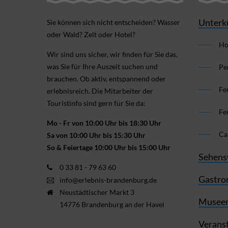
Unterk
Sie können sich nicht ent­scheiden? Wasser
oder Wald? Zelt oder Hotel?
Ho
Wir sind uns sicher, wir finden für Sie das,
was Sie für Ihre Aus­zeit suchen und
Pe
brauchen. Ob aktiv, ent­spannend oder
Fe
erlebnis­reich. Die Mitarbeiter der
Touristinfo sind gern für Sie da:
Fe
Mo - Fr von 10:00 Uhr bis 18:30 Uhr
Ca
Sa von 10:00 Uhr bis 15:30 Uhr
So & Feiertage 10:00 Uhr bis 15:00 Uhr
Sehens
0 33 81 - 79 63 60
Gastro
info@erlebnis-brandenburg.de
Neustädtischer Markt 3
Museen
14776 Brandenburg an der Havel
Verans