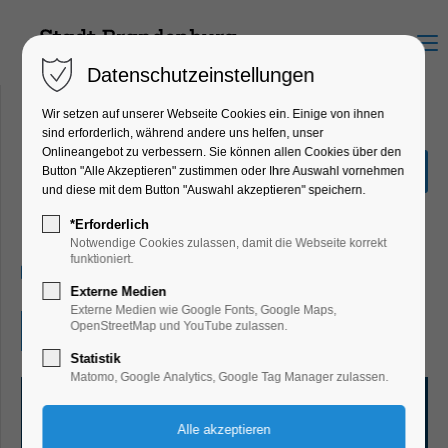
Menu
Datenschutzeinstellungen
Wir setzen auf unserer Webseite Cookies ein. Einige von ihnen
sind erforderlich, während andere uns helfen, unser
Onlineangebot zu verbessern. Sie können allen Cookies über den
Man steigt nicht zweimal in
Button "Alle Akzeptieren" zustimmen oder Ihre Auswahl vornehmen
denselben Fluss
und diese mit dem Button "Auswahl akzeptieren" speichern.
Ausstellung, Kunst
*Erforderlich
Notwendige Cookies zulassen, damit die Webseite korrekt
funktioniert.
19.06.2026, 13:00–18:00
Externe Medien
Externe Medien wie Google Fonts, Google Maps,
OpenStreetMap und YouTube zulassen.
Eintritt frei
Statistik
Matomo, Google Analytics, Google Tag Manager zulassen.