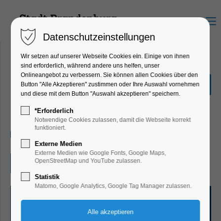
Menu
Datenschutzeinstellungen
Wir setzen auf unserer Webseite Cookies ein. Einige von ihnen
sind erforderlich, während andere uns helfen, unser
Onlineangebot zu verbessern. Sie können allen Cookies über den
Man steigt nicht zweimal in
Button "Alle Akzeptieren" zustimmen oder Ihre Auswahl vornehmen
denselben Fluss
und diese mit dem Button "Auswahl akzeptieren" speichern.
Ausstellung, Kunst
*Erforderlich
Notwendige Cookies zulassen, damit die Webseite korrekt
funktioniert.
07.06.2026, 13:00–18:00
Externe Medien
Externe Medien wie Google Fonts, Google Maps,
OpenStreetMap und YouTube zulassen.
Eintritt frei
Statistik
Matomo, Google Analytics, Google Tag Manager zulassen.