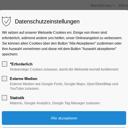
Rechtliches
Info
Datenschutzeinstellungen
Unterkünfte
Entdecken & Erleben
Wir setzen auf unserer Webseite Cookies ein. Einige von ihnen sind
erforderlich, während andere uns helfen, unser Onlineangebot zu verbessern.
Sie können allen Cookies über den Button "Alle Akzeptieren" zustimmen oder
Ihre Auswahl vornehmen und diese mit dem Button "Auswahl akzeptieren"
speichern.
*Erforderlich
Man steigt nicht zw
Notwendige Cookies zulassen, damit die Webseite korrekt funktioniert.
denselben Fluss
Externe Medien
Externe Medien wie Google Fonts, Google Maps, OpenStreetMap und
YouTube zulassen.
Ausstellung, Kunst
Statistik
Matomo, Google Analytics, Google Tag Manager zulassen.
29.05.2026, 18:00–21:00