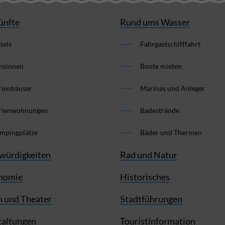
ünfte
Rund ums Wasser
tels
Fahrgastschifffahrt
nsionen
Boote mieten
rienhäuser
Marinas und Anleger
rienwohnungen
Badestrände
mpingplätze
Bäder und Thermen
würdigkeiten
Rad und Natur
nomie
Historisches
 und Theater
Stadtführungen
taltungen
Touristinformation