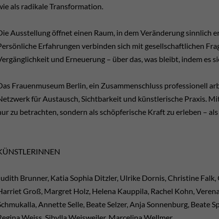
wie als radikale Transformation.
Die Ausstellung öffnet einen Raum, in dem Veränderung sinnlich erfa
Persönliche Erfahrungen verbinden sich mit gesellschaftlichen Fra
Vergänglichkeit und Erneuerung – über das, was bleibt, indem es s
Das Frauenmuseum Berlin, ein Zusammenschluss professionell arbe
Netzwerk für Austausch, Sichtbarkeit und künstlerische Praxis. Mit
nur zu betrachten, sondern als schöpferische Kraft zu erleben – al
KÜNSTLERINNEN
Judith Brunner, Katia Sophia Ditzler, Ulrike Dornis, Christine Falk,
Harriet Groß, Margret Holz, Helena Kauppila, Rachel Kohn, Verena
Schmukalla, Annette Selle, Beate Selzer, Anja Sonnenburg, Beate S
Regina Weiss, Sibylla Weisweiler, Marcelina Wellmer