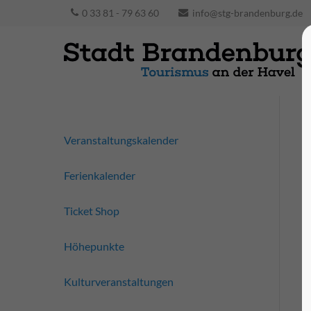
0 33 81 - 79 63 60
info@stg-brandenburg.de
Veranstaltungskalender
Ferienkalender
Ticket Shop
Höhepunkte
Kulturveranstaltungen