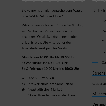
Unterk
Sie können sich nicht ent­scheiden? Wasser
oder Wald? Zelt oder Hotel?
Ho
Wir sind uns sicher, wir finden für Sie das,
was Sie für Ihre Aus­zeit suchen und
Pe
brauchen. Ob aktiv, ent­spannend oder
Fe
erlebnis­reich. Die Mitarbeiter der
Touristinfo sind gern für Sie da:
Fe
Mo - Fr von 10:00 Uhr bis 18:30 Uhr
Ca
Sa von 10:00 Uhr bis 15:30 Uhr
So & Feiertage 10:00 Uhr bis 15:00 Uhr
Sehens
0 33 81 - 79 63 60
Gastro
info@erlebnis-brandenburg.de
Neustädtischer Markt 3
Museen
14776 Brandenburg an der Havel
Verans