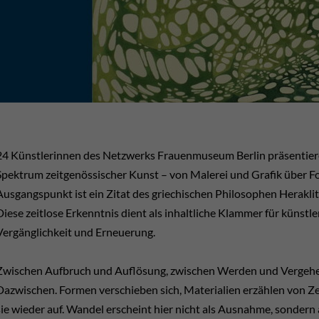
24 Künstlerinnen des Netzwerks Frauenmuseum Berlin präsentieren
Spektrum zeitgenössischer Kunst – von Malerei und Grafik über Foto
Ausgangspunkt ist ein Zitat des griechischen Philosophen Herakli
Diese zeitlose Erkenntnis dient als inhaltliche Klammer für küns
Vergänglichkeit und Erneuerung.
Zwischen Aufbruch und Auflösung, zwischen Werden und Vergehen 
Dazwischen. Formen verschieben sich, Materialien erzählen von Zei
sie wieder auf. Wandel erscheint hier nicht als Ausnahme, sonder