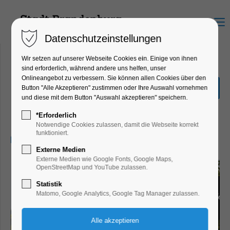
Menu
Datenschutzeinstellungen
Wir setzen auf unserer Webseite Cookies ein. Einige von ihnen
sind erforderlich, während andere uns helfen, unser
Onlineangebot zu verbessern. Sie können allen Cookies über den
Malen mit der Natur und
Button "Alle Akzeptieren" zustimmen oder Ihre Auswahl vornehmen
Farbpigmenten
und diese mit dem Button "Auswahl akzeptieren" speichern.
Ferienkalender, Kinder, Jugend, Kunst
*Erforderlich
Notwendige Cookies zulassen, damit die Webseite korrekt
funktioniert.
23.10.2024, 10:00–13:30
Externe Medien
Externe Medien wie Google Fonts, Google Maps,
OpenStreetMap und YouTube zulassen.
Statistik
Matomo, Google Analytics, Google Tag Manager zulassen.