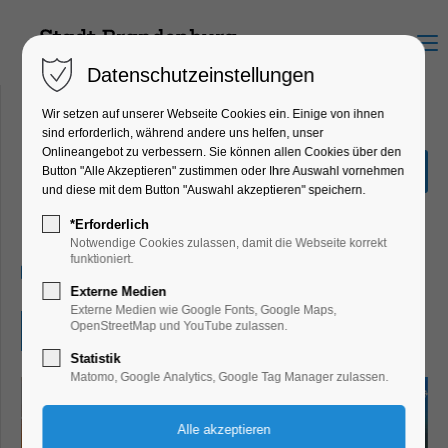
Menu
Datenschutzeinstellungen
Wir setzen auf unserer Webseite Cookies ein. Einige von ihnen
sind erforderlich, während andere uns helfen, unser
Onlineangebot zu verbessern. Sie können allen Cookies über den
Mal-Workshop mit Ana
Button "Alle Akzeptieren" zustimmen oder Ihre Auswahl vornehmen
Finta
und diese mit dem Button "Auswahl akzeptieren" speichern.
Ausstellung, Kunst, Mitmach-Aktion
*Erforderlich
Notwendige Cookies zulassen, damit die Webseite korrekt
funktioniert.
30.11.2025, 15:00–17:00
Externe Medien
Externe Medien wie Google Fonts, Google Maps,
OpenStreetMap und YouTube zulassen.
Eintritt frei
Statistik
Matomo, Google Analytics, Google Tag Manager zulassen.