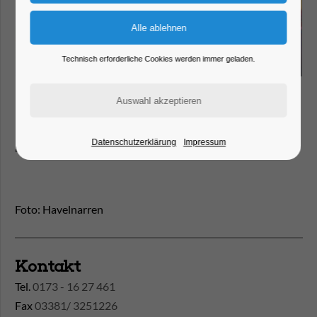
Technisch erforderliche Cookies werden immer geladen.
Männerballette zeigen pure Lebensfreude. Eine Show, die
Datenschutzerklärung
Impressum
begeistert.
Foto: Havelnarren
Kontakt
Tel.
0173 - 16 27 461
Fax
03381/ 3251226