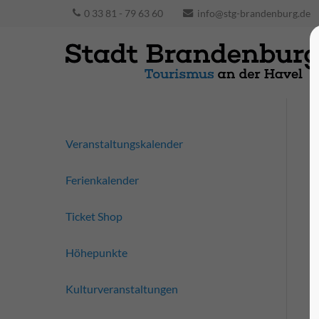
0 33 81 - 79 63 60
info@stg-brandenburg.de
Veranstaltungskalender
Ferienkalender
Ticket Shop
Höhepunkte
Kulturveranstaltungen