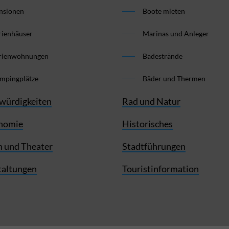
nsionen
Boote mieten
rienhäuser
Marinas und Anleger
rienwohnungen
Badestrände
mpingplätze
Bäder und Thermen
würdigkeiten
Rad und Natur
nomie
Historisches
 und Theater
Stadtführungen
taltungen
Touristinformation