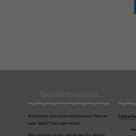
Touristinformation
Unterk
Sie können sich nicht ent­scheiden? Wasser
oder Wald? Zelt oder Hotel?
Ho
Wir sind uns sicher, wir finden für Sie das,