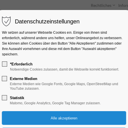
Rechtliches
Info
Datenschutzeinstellungen
Unterkünfte
Entdecken & Erleben
Wir setzen auf unserer Webseite Cookies ein. Einige von ihnen sind
erforderlich, während andere uns helfen, unser Onlineangebot zu verbessern.
Sie können allen Cookies über den Button "Alle Akzeptieren" zustimmen oder
Ihre Auswahl vornehmen und diese mit dem Button "Auswahl akzeptieren"
speichern.
*Erforderlich
Lifestyle gesund -
Notwendige Cookies zulassen, damit die Webseite korrekt funktioniert.
Externe Medien
Bildung, Vortrag, Workshop
Externe Medien wie Google Fonts, Google Maps, OpenStreetMap und
YouTube zulassen.
Statistik
28.02.2025, 19:30–21:30
Matomo, Google Analytics, Google Tag Manager zulassen.