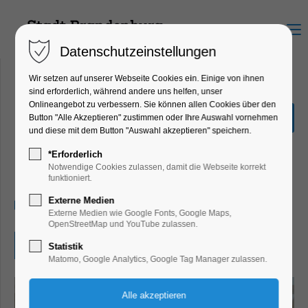
Menu
Datenschutzeinstellungen
Wir setzen auf unserer Webseite Cookies ein. Einige von ihnen
sind erforderlich, während andere uns helfen, unser
Onlineangebot zu verbessern. Sie können allen Cookies über den
Letztmalig:
Button "Alle Akzeptieren" zustimmen oder Ihre Auswahl vornehmen
Künstlerführung mit
und diese mit dem Button "Auswahl akzeptieren" speichern.
Bettina Engel
*Erforderlich
Notwendige Cookies zulassen, damit die Webseite korrekt
Bildung, Vortrag, Kunst
funktioniert.
Externe Medien
19.08.2025, 17:00–18:00
Externe Medien wie Google Fonts, Google Maps,
OpenStreetMap und YouTube zulassen.
Eintritt frei
Statistik
Matomo, Google Analytics, Google Tag Manager zulassen.