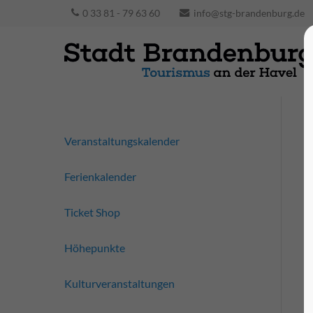
0 33 81 - 79 63 60
info@stg-brandenburg.de
Veranstaltungskalender
Ferienkalender
Ticket Shop
Höhepunkte
Kulturveranstaltungen