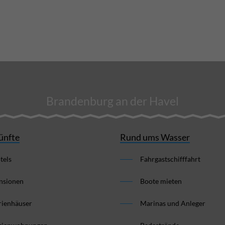
Brandenburg an der Havel
ünfte
Rund ums Wasser
tels
Fahrgastschifffahrt
nsionen
Boote mieten
rienhäuser
Marinas und Anleger