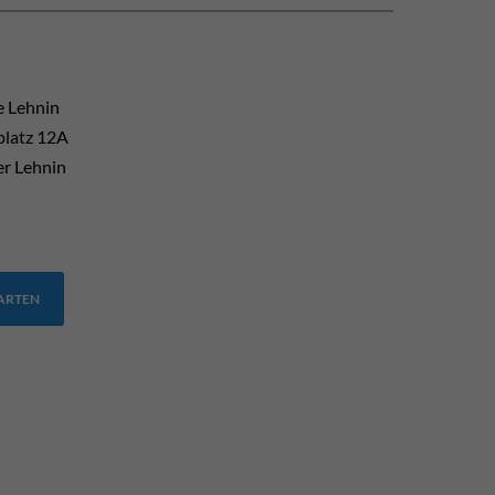
e Lehnin
platz 12A
er Lehnin
TARTEN