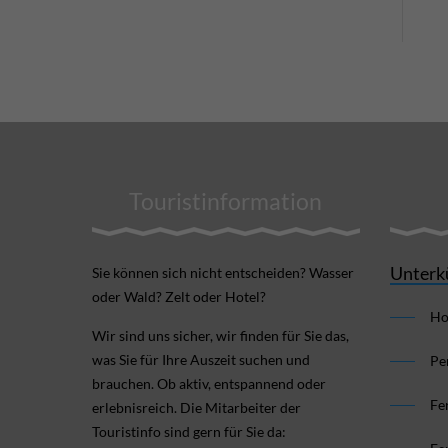
Touristinformation
Unterk
Sie können sich nicht ent­scheiden? Wasser
oder Wald? Zelt oder Hotel?
Ho
Wir sind uns sicher, wir finden für Sie das,
was Sie für Ihre Aus­zeit suchen und
Pe
brauchen. Ob aktiv, ent­spannend oder
Fe
erlebnis­reich. Die Mitarbeiter der
Touristinfo sind gern für Sie da: