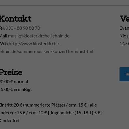
Kontakt
Ve
Tel.
030 - 80 90 80 70
Evan
Mail
musik@klosterkirche-lehnin.de
Klos
Web
http://www.klosterkirche-
1479
lehnin.de/sommermusiken/konzerttermine.html
Preise
20,00 € normal
15,00 € ermäßigt
Eintritt 20 € (nummerierte Plätze) / erm. 15 € | alle
anderen: 15 € / erm. 12 € | Jugendliche (15-18 J.) 5 € |
Kinder frei