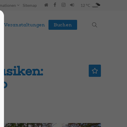
rmationen
Sitemap
12 °C
Veranstaltungen
Buchen
siken:
lo