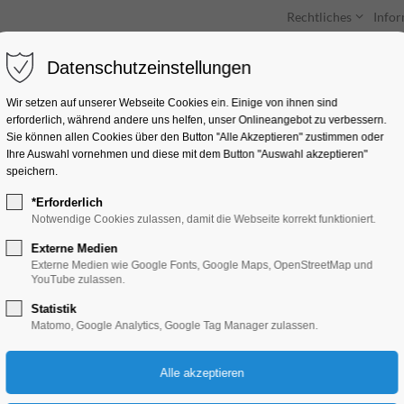
Rechtliches
Info
Datenschutzeinstellungen
Unterkünfte
Entdecken & Erleben
Wir setzen auf unserer Webseite Cookies ein. Einige von ihnen sind
erforderlich, während andere uns helfen, unser Onlineangebot zu verbessern.
Sie können allen Cookies über den Button "Alle Akzeptieren" zustimmen oder
Ihre Auswahl vornehmen und diese mit dem Button "Auswahl akzeptieren"
speichern.
*Erforderlich
Lehniner Sommermu
Notwendige Cookies zulassen, damit die Webseite korrekt funktioniert.
Violine und Cemba
Externe Medien
Externe Medien wie Google Fonts, Google Maps, OpenStreetMap und
YouTube zulassen.
Konzert, Musik
Statistik
Matomo, Google Analytics, Google Tag Manager zulassen.
21.06.2025, 18:00