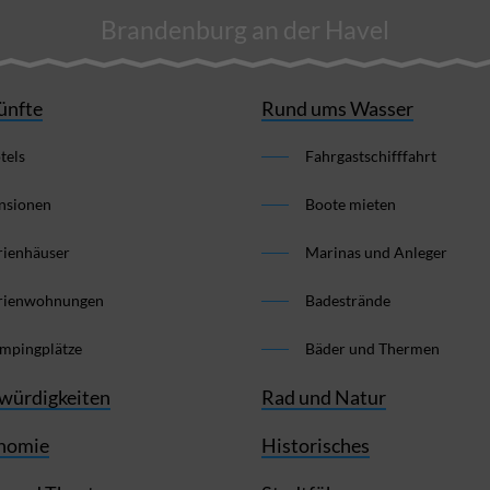
Brandenburg an der Havel
ünfte
Rund ums Wasser
tels
Fahrgastschifffahrt
nsionen
Boote mieten
rienhäuser
Marinas und Anleger
rienwohnungen
Badestrände
mpingplätze
Bäder und Thermen
würdigkeiten
Rad und Natur
nomie
Historisches