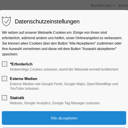
Rechtliches
Info
Datenschutzeinstellungen
Unterkünfte
Entdecken & Erleben
Wir setzen auf unserer Webseite Cookies ein. Einige von ihnen sind
erforderlich, während andere uns helfen, unser Onlineangebot zu verbessern.
Sie können allen Cookies über den Button "Alle Akzeptieren" zustimmen oder
Ihre Auswahl vornehmen und diese mit dem Button "Auswahl akzeptieren"
speichern.
*Erforderlich
Lehniner Sommermu
Notwendige Cookies zulassen, damit die Webseite korrekt funktioniert.
Orgelmatinee
Externe Medien
Externe Medien wie Google Fonts, Google Maps, OpenStreetMap und
YouTube zulassen.
Konzert, Musik
Statistik
Matomo, Google Analytics, Google Tag Manager zulassen.
13.09.2026, 12:00–12:30