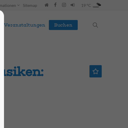
rmationen
Sitemap
19 °C
Veranstaltungen
Buchen
siken: