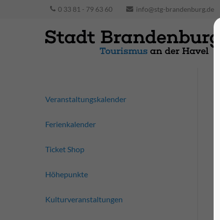
0 33 81 - 79 63 60
info@stg-brandenburg.de
Veranstaltungskalender
Ferienkalender
Ticket Shop
Höhepunkte
Kulturveranstaltungen