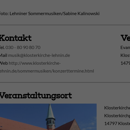
Foto: Lehniner Sommermusiken/Sabine Kalinowski
Kontakt
Ve
Tel.
030 - 80 90 80 70
Evan
Mail
musik@klosterkirche-lehnin.de
Klos
Web
http://www.klosterkirche-
1479
lehnin.de/sommermusiken/konzerttermine.html
Veranstaltungsort
Klosterkirch
Klosterkirch
14797
Klost