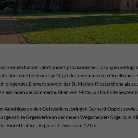
Nach einem halben Jahrhundert provisorischer Lösungen verfügt di
Jahr über eine hochwertige Orgel des renommierten Orgelbauers K
ein prägendes Element sowohl der St. Marien-Klosterkirche als a
Anlass laden die Sommermusiken von Mitte Juli bis Ende Septembe
Im Anschluss an den Gottesdienst bringen Gerhard Oppelt sowie 
ausgewählte Orgelwerke an der neuen Wegscheider-Orgel zum Kl
Der Eintritt ist frei, Beginn ist jeweils um 12 Uhr.