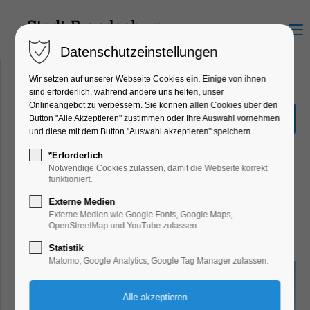
Menu
Datenschutzeinstellungen
Wir setzen auf unserer Webseite Cookies ein. Einige von ihnen
sind erforderlich, während andere uns helfen, unser
Onlineangebot zu verbessern. Sie können allen Cookies über den
Lehniner Sommermusiken:
Button "Alle Akzeptieren" zustimmen oder Ihre Auswahl vornehmen
Orgelmatinee
und diese mit dem Button "Auswahl akzeptieren" speichern.
Konzert, Musik
*Erforderlich
Notwendige Cookies zulassen, damit die Webseite korrekt
funktioniert.
16.08.2026, 12:00–12:30
Externe Medien
Externe Medien wie Google Fonts, Google Maps,
OpenStreetMap und YouTube zulassen.
Eintritt frei
Statistik
Matomo, Google Analytics, Google Tag Manager zulassen.