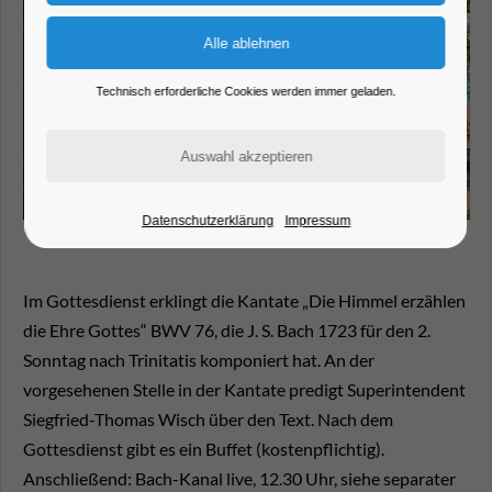
Technisch erforderliche Cookies werden immer geladen.
Datenschutzerklärung
Impressum
Im Gottesdienst erklingt die Kantate „Die Himmel erzählen
die Ehre Gottes“ BWV 76, die J. S. Bach 1723 für den 2.
Sonntag nach Trinitatis komponiert hat. An der
vorgesehenen Stelle in der Kantate predigt Superintendent
Siegfried-Thomas Wisch über den Text. Nach dem
Gottesdienst gibt es ein Buffet (kostenpflichtig).
Anschließend: Bach-Kanal live, 12.30 Uhr, siehe separater