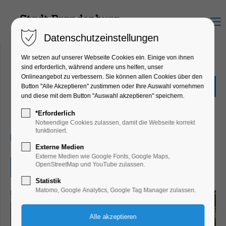
Menu
Datenschutzeinstellungen
Wir setzen auf unserer Webseite Cookies ein. Einige von ihnen
sind erforderlich, während andere uns helfen, unser
Onlineangebot zu verbessern. Sie können allen Cookies über den
Lehniner Sommermusiken:
Button "Alle Akzeptieren" zustimmen oder Ihre Auswahl vornehmen
Gottesdienst
und diese mit dem Button "Auswahl akzeptieren" speichern.
Konzert, Musik, Religion
*Erforderlich
Notwendige Cookies zulassen, damit die Webseite korrekt
funktioniert.
06.07.2025, 10:30
Externe Medien
Externe Medien wie Google Fonts, Google Maps,
OpenStreetMap und YouTube zulassen.
Eintritt frei
Statistik
Matomo, Google Analytics, Google Tag Manager zulassen.