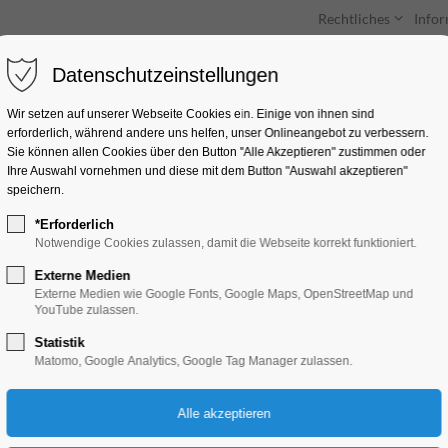
Rechtliches
Info
Datenschutzeinstellungen
Unterkünfte
Entdecken & Erleben
Wir setzen auf unserer Webseite Cookies ein. Einige von ihnen sind
erforderlich, während andere uns helfen, unser Onlineangebot zu verbessern.
Sie können allen Cookies über den Button "Alle Akzeptieren" zustimmen oder
Ihre Auswahl vornehmen und diese mit dem Button "Auswahl akzeptieren"
speichern.
*Erforderlich
Lacabra (USA) + An
Notwendige Cookies zulassen, damit die Webseite korrekt funktioniert.
Externe Medien
Konzert, Musik
Externe Medien wie Google Fonts, Google Maps, OpenStreetMap und
YouTube zulassen.
Statistik
03.10.2025, 20:00–00:00
Matomo, Google Analytics, Google Tag Manager zulassen.