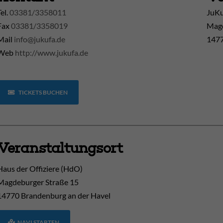
Tel.
03381/3358011
JuK
Fax
03381/3358019
Magd
Mail
info@jukufa.de
1477
Web
http://www.jukufa.de
TICKETS BUCHEN
Veranstaltungsort
Haus der Offiziere (HdO)
Magdeburger Straße 15
14770
Brandenburg an der Havel
NAVI STARTEN