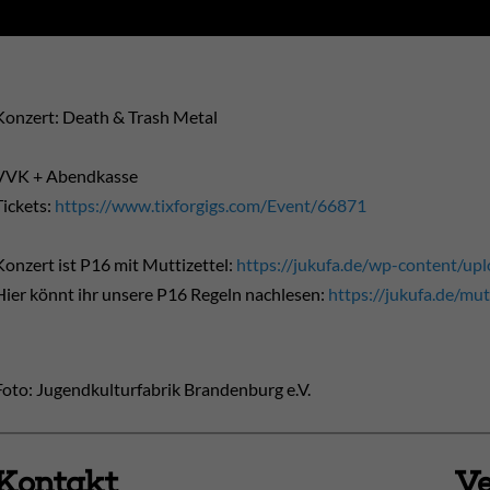
Konzert: Death & Trash Metal
VVK + Abendkasse
Tickets:
https://www.tixforgigs.com/Event/66871
Konzert ist P16 mit Muttizettel:
https://jukufa.de/wp-content/upl
Hier könnt ihr unsere P16 Regeln nachlesen:
https://jukufa.de/mut
Foto: Jugendkulturfabrik Brandenburg e.V.
Kontakt
Ve