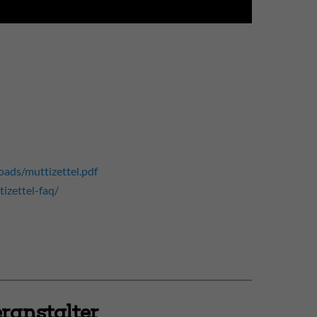
oads/muttizettel.pdf
tizettel-faq/
ranstalter