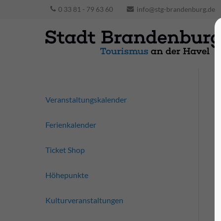
0 33 81 - 79 63 60
info@stg-brandenburg.de
Veranstaltungskalender
Ferienkalender
Ticket Shop
Höhepunkte
Kulturveranstaltungen