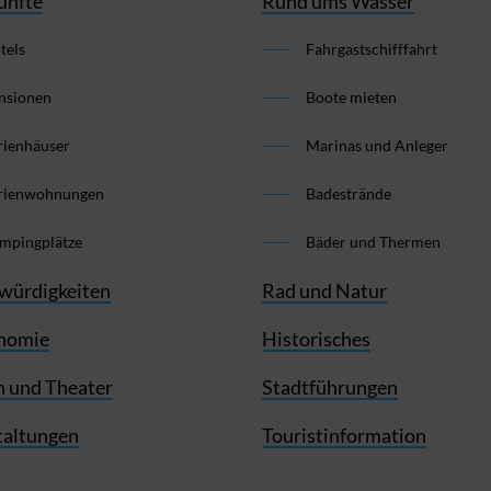
ünfte
Rund ums Wasser
tels
Fahrgastschifffahrt
nsionen
Boote mieten
rienhäuser
Marinas und Anleger
rienwohnungen
Badestrände
mpingplätze
Bäder und Thermen
würdigkeiten
Rad und Natur
nomie
Historisches
 und Theater
Stadtführungen
taltungen
Touristinformation