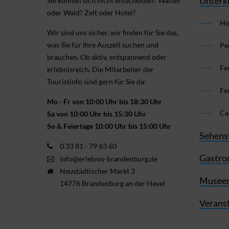
Unterk
Sie können sich nicht ent­scheiden? Wasser
oder Wald? Zelt oder Hotel?
Ho
Wir sind uns sicher, wir finden für Sie das,
was Sie für Ihre Aus­zeit suchen und
Pe
brauchen. Ob aktiv, ent­spannend oder
Fe
erlebnis­reich. Die Mitarbeiter der
Touristinfo sind gern für Sie da:
Fe
Mo - Fr von 10:00 Uhr bis 18:30 Uhr
Ca
Sa von 10:00 Uhr bis 15:30 Uhr
So & Feiertage 10:00 Uhr bis 15:00 Uhr
Sehens
0 33 81 - 79 63 60
Gastro
info@erlebnis-brandenburg.de
Neustädtischer Markt 3
Museen
14776 Brandenburg an der Havel
Verans